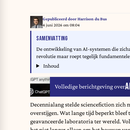
Gepubliceerd door
Harrison du Bus
4 juni 2026 om 08:04
VAN HET ARTIKEL
SAMENVATTING
De ontwikkeling van AI-systemen die zichz
revolutie maar roept tegelijk fundamentele 
Inhoud
A
Volledige berichtgeving over
Decennialang stelde sciencefiction zich 
overstijgen. Wat lange tijd beperkt bleef 
geavanceerde laboratoria ter wereld. Volg
het niet langer alleen om het bouwen van 