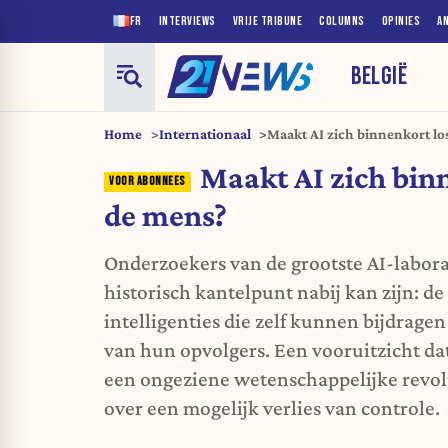
FR
INTERVIEWS
VRIJE TRIBUNE
COLUMNS
OPINIES
A
BELGIË
Home
Internationaal
Maakt AI zich binnenkort lo
Maakt AI zich bin
de mens?
Onderzoekers van de grootste AI-labor
historisch kantelpunt nabij kan zijn: de 
intelligenties die zelf kunnen bijdrage
van hun opvolgers. Een vooruitzicht da
een ongeziene wetenschappelijke revolu
over een mogelijk verlies van controle.