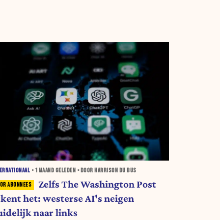
ERNATIONAAL
•
1 MAAND
GELEDEN • DOOR HARRISON DU BUS
Zelfs The Washington Post
rkent het: westerse AI's neigen
idelijk naar links