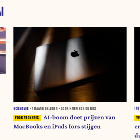
I
INT
ECONOMIE
•
1 MAAND
GELEDEN • DOOR HARRISON DU BUS
AI-boom doet prijzen van
e
MacBooks en iPads fors stijgen
du