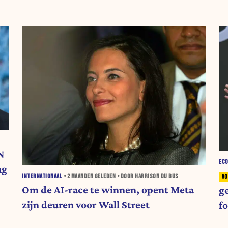
N
EC
ng
INTERNATIONAAL
•
2 MAANDEN
GELEDEN • DOOR HARRISON DU BUS
Om de AI-race te winnen, opent Meta
g
zijn deuren voor Wall Street
f