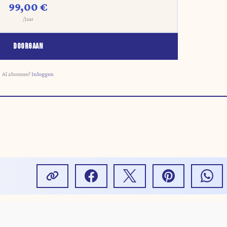
99,00 €
/jaar
DOORGAAN
Al abonnee?
Inloggen