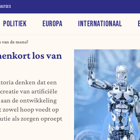
NALYSES
POLITIEK
EUROPA
INTERNATIONAAL
s van de mens?
nenkort los van
atoria denken dat een
creatie van artificiële
n aan de ontwikkeling
t zowel hoop voedt op
tie als zorgen oproept