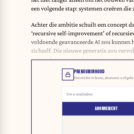
een volgende stap: systemen creëren die 
Achter die ambitie schuilt een concept da
‘recursive self-improvement’ of recursiev
voldoende geavanceerde AI zou kunnen he
zichzelf. Die nieuwe generatie zou verv
volgende generatie dat opnieuw doet, in 
PREMIUMINHOUD
Om verder te lezen, abonneer u of gebr
ABONNEMENT