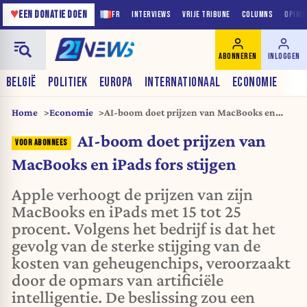
♥
EEN DONATIE DOEN
FR
INTERVIEWS
VRIJE TRIBUNE
COLUMNS
OPINI
ABONNEREN
INLOGGEN
BELGIË
POLITIEK
EUROPA
INTERNATIONAAL
ECONOMIE
Home
Economie
AI-boom doet prijzen van MacBooks en
iPads fors stijgen
AI-boom doet prijzen van
MacBooks en iPads fors stijgen
Apple verhoogt de prijzen van zijn
MacBooks en iPads met 15 tot 25
procent. Volgens het bedrijf is dat het
gevolg van de sterke stijging van de
kosten van geheugenchips, veroorzaakt
door de opmars van artificiële
intelligentie. De beslissing zou een