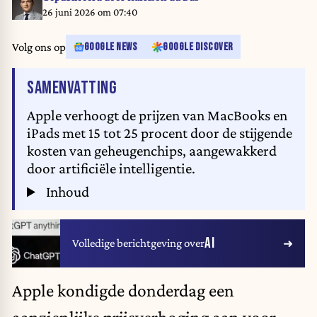
26 juni 2026 om 07:40
Volg ons op
GOOGLE NEWS
GOOGLE DISCOVER
VAN HET ARTIKEL
SAMENVATTING
Apple verhoogt de prijzen van MacBooks en
iPads met 15 tot 25 procent door de stijgende
kosten van geheugenchips, aangewakkerd
door artificiële intelligentie.
Inhoud
AI
Volledige berichtgeving over
Apple
kondigde donderdag een
aanzienlijke prijsverhoging aan voor