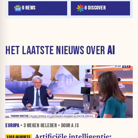
G NEWS
G DISCOVER
HET LAATSTE NIEUWS OVER
AI
EUROPA
•
3 WEKEN
GELEDEN • DOOR A JS
Artificiële intelligentie: