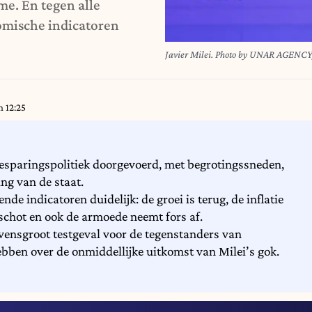
e. En tegen alle
omische indicatoren
Javier Milei. Photo by UNAR AGENC
 12:25
 besparingspolitiek doorgevoerd, met begrotingssneden,
ng van de staat.
e indicatoren duidelijk: de groei is terug, de inflatie
rschot en ook de armoede neemt fors af.
vensgroot testgeval voor de tegenstanders van
hebben over de onmiddellijke uitkomst van Milei’s gok.