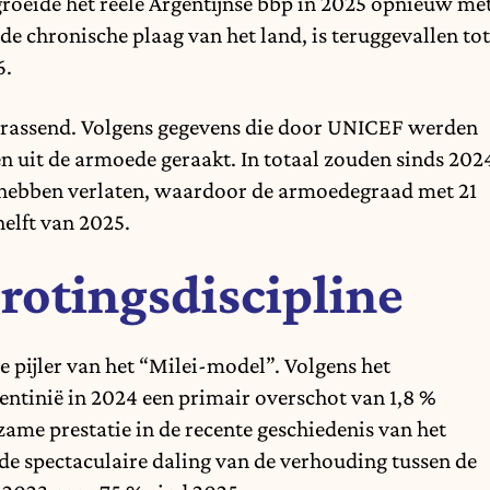
groeide het reële Argentijnse bbp in 2025 opnieuw me
 de chronische plaag van het land, is teruggevallen tot
6.
verrassend. Volgens gegevens die door UNICEF werden
en uit de armoede geraakt. In totaal zouden sinds 202
e hebben verlaten, waardoor de armoedegraad met 21
helft van 2025.
otingsdiscipline
 pijler van het “Milei-model”. Volgens het
entinië in 2024 een primair overschot van 1,8 %
zame prestatie in de recente geschiedenis van het
 de spectaculaire daling van de verhouding tussen de