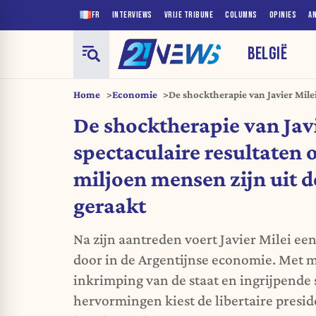
FR
INTERVIEWS
VRIJE TRIBUNE
COLUMNS
OPINIES
A
BELGIË
Home
Economie
De shocktherapie van Javier Milei
resultaten op. Twaalf miljoen me
De shocktherapie van Javi
geraakt
spectaculaire resultaten 
miljoen mensen zijn uit 
geraakt
Na zijn aantreden voert Javier Milei ee
door in de Argentijnse economie. Met m
inkrimping van de staat en ingrijpende 
hervormingen kiest de libertaire presid