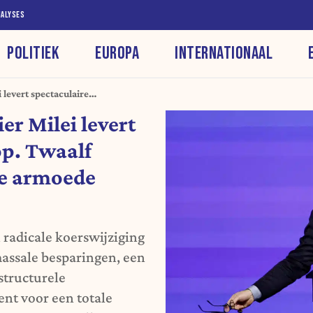
NALYSES
POLITIEK
EUROPA
INTERNATIONAAL
 levert spectaculaire
nsen zijn uit de armoede
er Milei levert
op. Twaalf
de armoede
n radicale koerswijziging
assale besparingen, een
structurele
ent voor een totale