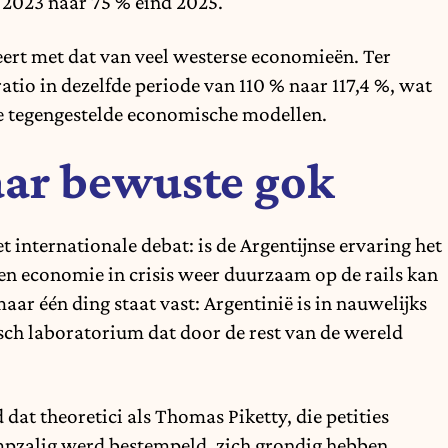
 2023 naar 75 % eind 2025.
teert met dat van veel westerse economieën. Ter
 ratio in dezelfde periode van 110 % naar 117,4 %, wat
wee tegengestelde economische modellen.
aar bewuste gok
 internationale debat: is de Argentijnse ervaring het
en economie in crisis weer duurzaam op de rails kan
maar één ding staat vast: Argentinië is in nauwelijks
isch laboratorium dat door de rest van de wereld
 dat theoretici als Thomas Piketty, die petities
mpzalig werd bestempeld, zich grondig hebben