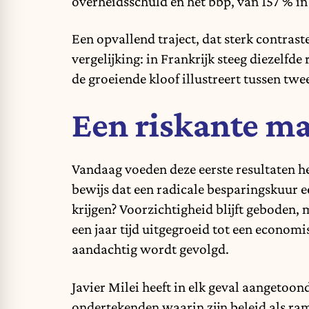
overheidsschuld en het bbp, van 157 % in
Een opvallend traject, dat sterk contras
vergelijking: in Frankrijk steeg diezelfde
de groeiende kloof illustreert tussen t
Een riskante m
Vandaag voeden deze eerste resultaten het
bewijs dat een radicale besparingskuur e
krijgen? Voorzichtigheid blijft geboden, 
een jaar tijd uitgegroeid tot een econom
aandachtig wordt gevolgd.
Javier Milei heeft in elk geval aangetoond
ondertekenden waarin zijn beleid als ra