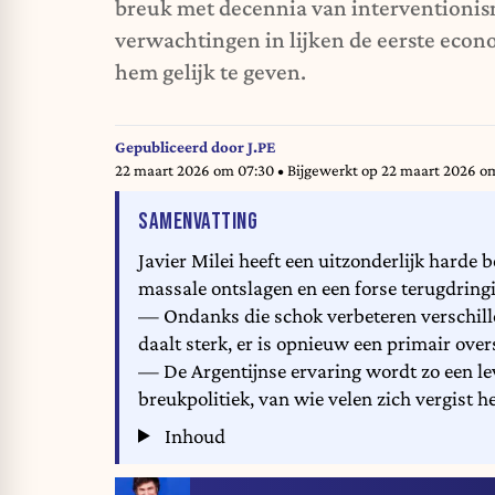
breuk met decennia van interventionism
verwachtingen in lijken de eerste econ
hem gelijk te geven.
Gepubliceerd door
J.PE
22 maart 2026 om 07:30
• Bijgewerkt op
22 maart 2026 om
VAN HET ARTIKEL
SAMENVATTING
Javier Milei heeft een uitzonderlijk harde
massale ontslagen en een forse terugdringi
— Ondanks die schok verbeteren verschillend
daalt sterk, er is opnieuw een primair ove
— De Argentijnse ervaring wordt zo een le
breukpolitiek, van wie velen zich vergist 
Inhoud