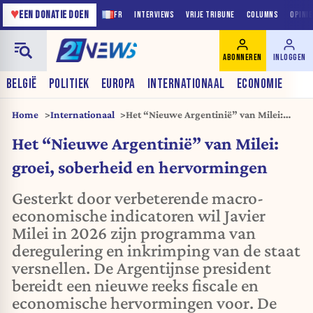
♥
EEN DONATIE DOEN
FR
INTERVIEWS
VRIJE TRIBUNE
COLUMNS
OPINI
ABONNEREN
INLOGGEN
BELGIË
POLITIEK
EUROPA
INTERNATIONAAL
ECONOMIE
Home
Internationaal
Het “Nieuwe Argentinië” van Milei:
groei, soberheid en hervormingen
Het “Nieuwe Argentinië” van Milei:
groei, soberheid en hervormingen
Gesterkt door verbeterende macro-
economische indicatoren wil Javier
Milei in 2026 zijn programma van
deregulering en inkrimping van de staat
versnellen. De Argentijnse president
bereidt een nieuwe reeks fiscale en
economische hervormingen voor. De