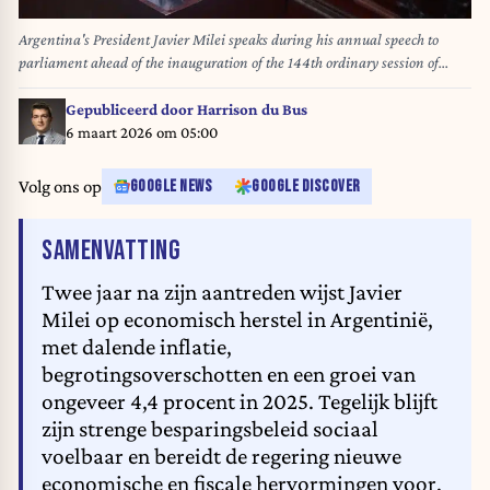
Argentina's President Javier Milei speaks during his annual speech to
parliament ahead of the inauguration of the 144th ordinary session of
Congress in Buenos Aires on March 1, 2026. ALEJANDRO PAGNI / AFP
Gepubliceerd door
Harrison du Bus
6 maart 2026 om 05:00
Volg ons op
GOOGLE NEWS
GOOGLE DISCOVER
VAN HET ARTIKEL
SAMENVATTING
Twee jaar na zijn aantreden wijst Javier
Milei op economisch herstel in Argentinië,
met dalende inflatie,
begrotingsoverschotten en een groei van
ongeveer 4,4 procent in 2025. Tegelijk blijft
zijn strenge besparingsbeleid sociaal
voelbaar en bereidt de regering nieuwe
economische en fiscale hervormingen voor.