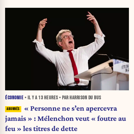
ÉCONOMIE
• IL Y A
13 HEURES
• PAR HARRISON DU BUS
« Personne ne s’en apercevra
jamais » : Mélenchon veut « foutre au
feu » les titres de dette