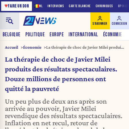
♥
FAIRE UN DON
NL
INTERVIEWS
CARTE BLANCHE
CHRONIQUES
OPINIO
S'ABONNER
CONNEXION
BELGIQUE
POLITIQUE
EUROPE
INTERNATIONAL
ÉCONOMIE
Accueil
Économie
La thérapie de choc de Javier Milei produits
des résultats spectaculaires. Douze
La thérapie de choc de Javier Milei
millions de personnes ont quitté la
pauvreté
produits des résultats spectaculaires.
Douze millions de personnes ont
quitté la pauvreté
Un peu plus de deux ans après son
arrivée au pouvoir, Javier Milei
revendique des résultats spectaculaires.
Inflation en net recul, retour de