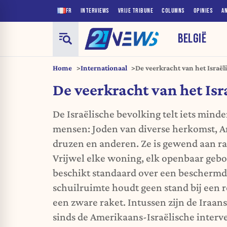
FR
INTERVIEWS
VRIJE TRIBUNE
COLUMNS
OPINIES
A
BELGIË
Home
Internationaal
De veerkracht van het Israël
De veerkracht van het Isr
De Israëlische bevolking telt iets minde
mensen: Joden van diverse herkomst, Ar
druzen en anderen. Ze is gewend aan ra
Vrijwel elke woning, elk openbaar gebo
beschikt standaard over een beschermd
schuilruimte houdt geen stand bij een r
een zware raket. Intussen zijn de Ira
sinds de Amerikaans-Israëlische interv