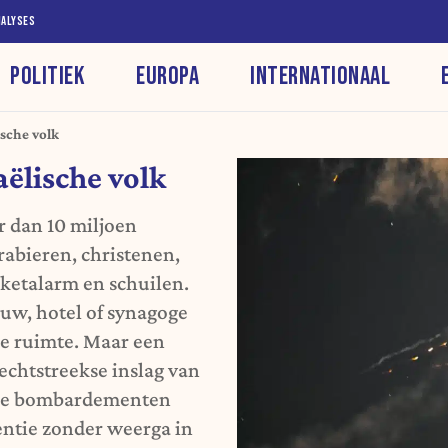
NALYSES
POLITIEK
EUROPA
INTERNATIONAAL
ische volk
aëlische volk
r dan 10 miljoen
abieren, christenen,
ketalarm en schuilen.
uw, hotel of synagoge
e ruimte. Maar een
echtstreekse inslag van
anse bombardementen
entie zonder weerga in