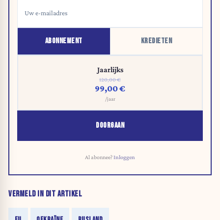
ABONNEMENT
KREDIETEN
Jaarlijks
120,00 €
99,00 €
/jaar
DOORGAAN
Al abonnee?
Inloggen
VERMELD IN DIT ARTIKEL
EU
OEKRAÏNE
RUSLAND