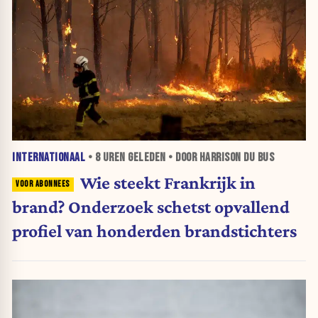
INTERNATIONAAL
•
8 UREN
GELEDEN • DOOR HARRISON DU BUS
Wie steekt Frankrijk in
brand? Onderzoek schetst opvallend
profiel van honderden brandstichters