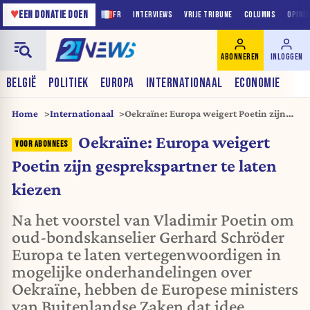
♥
EEN DONATIE DOEN
FR
INTERVIEWS
VRIJE TRIBUNE
COLUMNS
OPINI
ABONNEREN
INLOGGEN
BELGIË
POLITIEK
EUROPA
INTERNATIONAAL
ECONOMIE
Home
Internationaal
Oekraïne: Europa weigert Poetin zijn
gesprekspartner te laten kiezen
Oekraïne: Europa weigert
Poetin zijn gesprekspartner te laten
kiezen
Na het voorstel van Vladimir Poetin om
oud-bondskanselier Gerhard Schröder
Europa te laten vertegenwoordigen in
mogelijke onderhandelingen over
Oekraïne, hebben de Europese ministers
van Buitenlandse Zaken dat idee