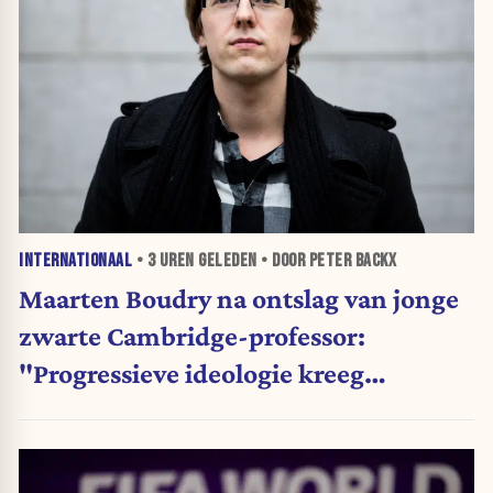
INTERNATIONAAL
•
3 UREN
GELEDEN • DOOR PETER BACKX
Maarten Boudry na ontslag van jonge
zwarte Cambridge-professor:
"Progressieve ideologie kreeg
voorrang op wetenschap"