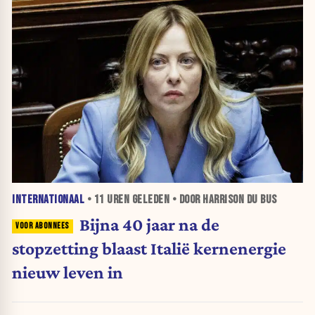
INTERNATIONAAL
•
11 UREN
GELEDEN • DOOR HARRISON DU BUS
Bijna 40 jaar na de
stopzetting blaast Italië kernenergie
nieuw leven in