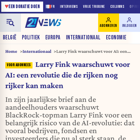
♥
EEN DONATIE DOEN
FR
INTERVIEWS
VRIJE TRIBUNE
COLUMNS
OPINI
ABONNEREN
INLOGGEN
BELGIË
POLITIEK
EUROPA
INTERNATIONAAL
ECONOMIE
Home
Internationaal
Larry Fink waarschuwt voor AI: een
revolutie die de rijken nog rijker kan
Larry Fink waarschuwt voor
maken
AI: een revolutie die de rijken nog
rijker kan maken
In zijn jaarlijkse brief aan de
aandeelhouders waarschuwt
BlackRock-topman Larry Fink voor een
belangrijk risico van de AI-revolutie: dat
vooral bedrijven, fondsen en
investeerders die nu al sterk staan, de