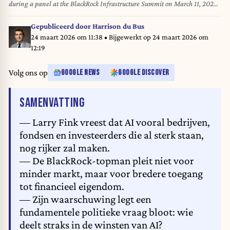
during a panel at the BlackRock Infrastructure Summit on March 11, 2026
in Washington, DC. The global investment management company held
the summit consisting of leaders from government, business, and labor to
Gepubliceerd door
Harrison du Bus
address expanding U.S. infrastructure. Anna Moneymaker/Getty
24 maart 2026 om 11:38
• Bijgewerkt op
24 maart 2026 om
Images/AFP Anna Moneymaker / GETTY IMAGES NORTH AMERICA /
12:19
Getty Images via AFP
Volg ons op
GOOGLE NEWS
GOOGLE DISCOVER
VAN HET ARTIKEL
SAMENVATTING
— Larry Fink vreest dat AI vooral bedrijven,
fondsen en investeerders die al sterk staan,
nog rijker zal maken.
— De BlackRock-topman pleit niet voor
minder markt, maar voor bredere toegang
tot financieel eigendom.
— Zijn waarschuwing legt een
fundamentele politieke vraag bloot: wie
deelt straks in de winsten van AI?