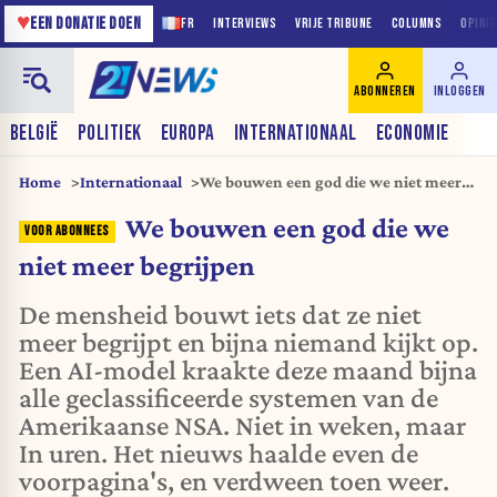
♥
EEN DONATIE DOEN
FR
INTERVIEWS
VRIJE TRIBUNE
COLUMNS
OPINI
ABONNEREN
INLOGGEN
BELGIË
POLITIEK
EUROPA
INTERNATIONAAL
ECONOMIE
Home
Internationaal
We bouwen een god die we niet meer
begrijpen
We bouwen een god die we
niet meer begrijpen
De mensheid bouwt iets dat ze niet
meer begrijpt en bijna niemand kijkt op.
Een AI-model kraakte deze maand bijna
alle geclassificeerde systemen van de
Amerikaanse NSA. Niet in weken, maar
In uren. Het nieuws haalde even de
voorpagina's, en verdween toen weer.