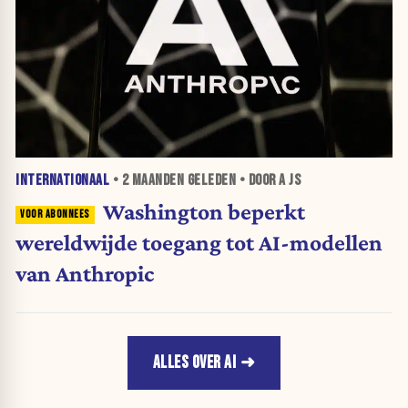
INTERNATIONAAL
•
2 MAANDEN
GELEDEN • DOOR A JS
Washington beperkt
wereldwijde toegang tot AI-modellen
van Anthropic
ALLES OVER AI