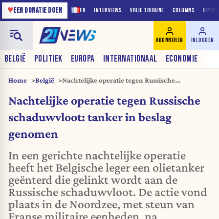
♥
EEN DONATIE DOEN
FR
INTERVIEWS
VRIJE TRIBUNE
COLUMNS
OPINI
ABONNEREN
INLOGGEN
BELGIË
POLITIEK
EUROPA
INTERNATIONAAL
ECONOMIE
Home
België
Nachtelijke operatie tegen Russische
schaduwvloot: tanker in beslag genomen
Nachtelijke operatie tegen Russische
schaduwvloot: tanker in beslag
genomen
In een gerichte nachtelijke operatie
heeft het Belgische leger een olietanker
geënterd die gelinkt wordt aan de
Russische schaduwvloot. De actie vond
plaats in de Noordzee, met steun van
Franse militaire eenheden, na