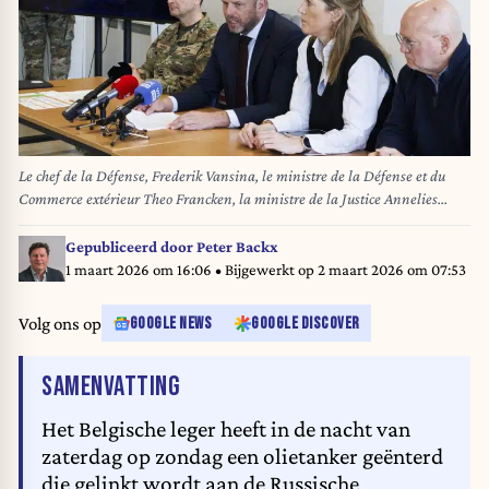
Le chef de la Défense, Frederik Vansina, le ministre de la Défense et du
Commerce extérieur Theo Francken, la ministre de la Justice Annelies
Verlinden et le ministre du Climat et de la Mobilité Jean-Luc Crucke lors
d’une conférence de presse de la Défense. BELGA PHOTO NICOLAS
Gepubliceerd door
Peter Backx
MAETERLINCK
1 maart 2026 om 16:06
• Bijgewerkt op
2 maart 2026 om 07:53
Volg ons op
GOOGLE NEWS
GOOGLE DISCOVER
VAN HET ARTIKEL
SAMENVATTING
Het Belgische leger heeft in de nacht van
zaterdag op zondag een olietanker geënterd
die gelinkt wordt aan de Russische