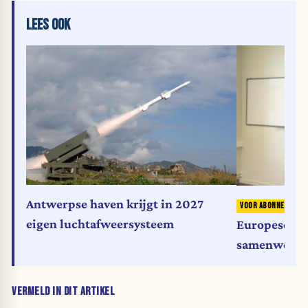
LEES OOK
Antwerpse haven krijgt in 2027
H
eigen luchtafweersysteem
Europese lid
samenwerke
concurrenti
Amerikaanse 
VERMELD IN DIT ARTIKEL