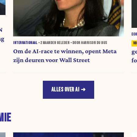
N
EC
ng
INTERNATIONAAL
•
2 MAANDEN
GELEDEN • DOOR HARRISON DU BUS
Om de AI-race te winnen, opent Meta
g
zijn deuren voor Wall Street
f
ALLES OVER AI
MIE