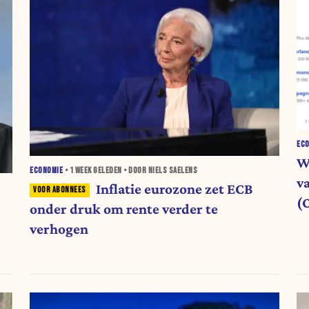
EC
W
ECONOMIE
•
1 WEEK
GELEDEN • DOOR NIELS SAELENS
v
Inflatie eurozone zet ECB
(
onder druk om rente verder te
verhogen