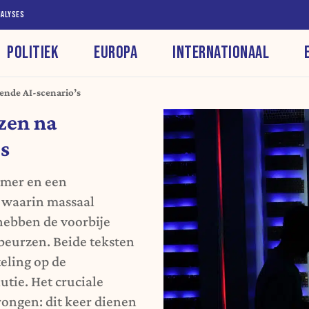
NALYSES
POLITIEK
EUROPA
INTERNATIONAAL
ende AI-scenario’s
zen na
s
umer en een
, waarin massaal
hebben de voorbije
beurzen. Beide teksten
eling op de
utie. Het cruciale
rongen: dit keer dienen