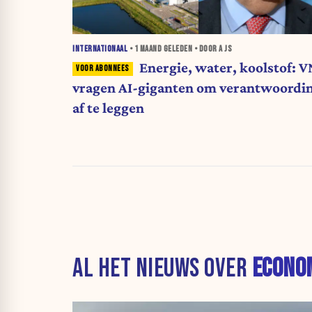
INTERNATIONAAL
•
1 MAAND
GELEDEN • DOOR A JS
Energie, water, koolstof: V
vragen AI-giganten om verantwoordi
af te leggen
AL HET NIEUWS OVER
ECONO