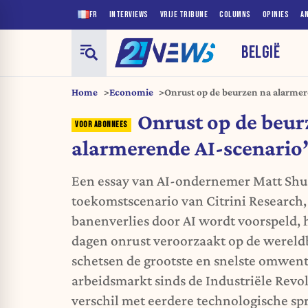
FR
INTERVIEWS
VRIJE TRIBUNE
COLUMNS
OPINIES
A
BELGIË
Home
Economie
Onrust op de beurzen na alarmer
Onrust op de beur
alarmerende AI-scenario’
Een essay van AI-ondernemer Matt Sh
toekomstscenario van Citrini Research
banenverlies door AI wordt voorspeld, 
dagen onrust veroorzaakt op de wereld
schetsen de grootste en snelste omwent
arbeidsmarkt sinds de Industriële Revol
verschil met eerdere technologische sp