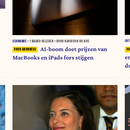
INT
ECONOMIE
•
1 MAAND
GELEDEN • DOOR HARRISON DU BUS
AI-boom doet prijzen van
e
MacBooks en iPads fors stijgen
du