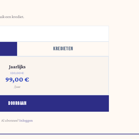
uik een krediet.
KREDIETEN
Jaarlijks
120,00 €
99,00 €
/jaar
DOORGAAN
Al abonnee?
Inloggen