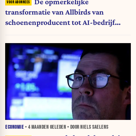
De opmerkelijke
transformatie van Allbirds van
schoenenproducent tot AI-bedrijf
roept herinneringen op aan de
internetzeepbel (analyse)
ECONOMIE
•
4 MAANDEN
GELEDEN • DOOR NIELS SAELENS