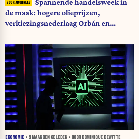
Spannende handelsweek in
de maak: hogere olieprijzen,
verkiezingsnederlaag Orbán en
luxeaandelen in de kijker
ECONOMIE
•
5 MAANDEN
GELEDEN • DOOR DOMINIQUE DEWITTE