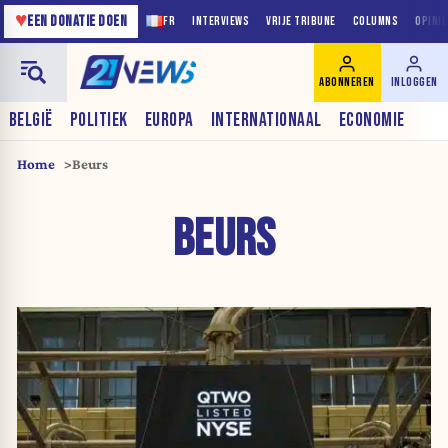
♥
EEN DONATIE DOEN
FR
INTERVIEWS
VRIJE TRIBUNE
COLUMNS
OPINI
ABONNEREN
INLOGGEN
BELGIË
POLITIEK
EUROPA
INTERNATIONAAL
ECONOMIE
Home
Beurs
BEURS