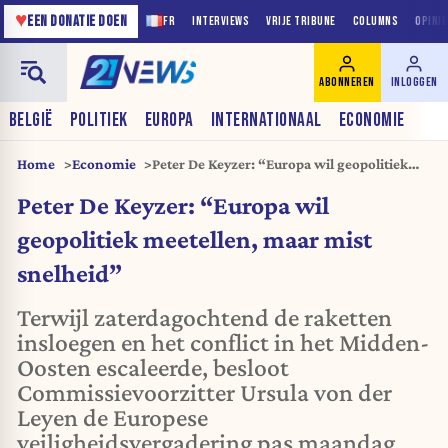
♥
EEN DONATIE DOEN
FR
INTERVIEWS
VRIJE TRIBUNE
COLUMNS
OPINI
ABONNEREN
INLOGGEN
BELGIË
POLITIEK
EUROPA
INTERNATIONAAL
ECONOMIE
Home
Economie
Peter De Keyzer: “Europa wil geopolitiek
meetellen, maar mist snelheid”
Peter De Keyzer: “Europa wil
geopolitiek meetellen, maar mist
snelheid”
Terwijl zaterdagochtend de raketten
insloegen en het conflict in het Midden-
Oosten escaleerde, besloot
Commissievoorzitter Ursula von der
Leyen de Europese
veiligheidsvergadering pas maandag