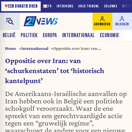
♥
EEN DONATIE DOEN
FR
INTERVIEWS
VRIJE TRIBUNE
COLUMNS
OPINI
ABONNEREN
INLOGGEN
BELGIË
POLITIEK
EUROPA
INTERNATIONAAL
ECONOMIE
Home
Internationaal
Oppositie over Iran: van
‘schurkenstaten’ tot ‘historisch
Oppositie over Iran: van
kantelpunt’
‘schurkenstaten’ tot ‘historisch
kantelpunt’
De Amerikaans-Israëlische aanvallen op
Iran hebben ook in België een politieke
schokgolf veroorzaakt. Waar de ene
spreekt van een gerechtvaardigde actie
tegen een “gruwelijk regime”,
waarschuwt de andere voor een nieuwe