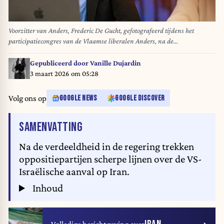
Voorzitter van Anders, Frederic De Gucht, gefotografeerd tijdens het
participatiecongres van de Vlaamse liberalen Anders, na de
onderhandelingen over de vorming van een Brusselse regering. BELGA
PHOTO MARIUS BURGELMAN
Gepubliceerd door
Vanille Dujardin
3 maart 2026 om 05:28
Volg ons op
GOOGLE NEWS
GOOGLE DISCOVER
VAN HET ARTIKEL
SAMENVATTING
Na de verdeeldheid in de regering trekken
oppositiepartijen scherpe lijnen over de VS-
Israëlische aanval op Iran.
Inhoud