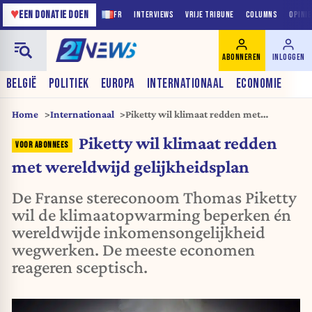
♥
EEN DONATIE DOEN
FR
INTERVIEWS
VRIJE TRIBUNE
COLUMNS
OPINI
ABONNEREN
INLOGGEN
BELGIË
POLITIEK
EUROPA
INTERNATIONAAL
ECONOMIE
Home
Internationaal
Piketty wil klimaat redden met
wereldwijd gelijkheidsplan
Piketty wil klimaat redden
met wereldwijd gelijkheidsplan
De Franse stereconoom Thomas Piketty
wil de klimaatopwarming beperken én
wereldwijde inkomensongelijkheid
wegwerken. De meeste economen
reageren sceptisch.