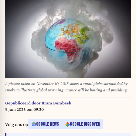
A picture taken on November 10, 2015 shows a small globe surrounded by
smoke to illustrate global warming. France will be hosting and presiding
the 21st Session of the Conference of the Parties to the United Nations
Framework Convention on Climate Change (COP21/CMP11), also known
Gepubliceerd door
Bram Bombeek
as “Paris 2015” from November 30 to December 11. AFP PHOTO / LIONEL
9 juni 2026 om 09:20
BONAVENTURE LIONEL BONAVENTURE / AFP
Volg ons op
GOOGLE NEWS
GOOGLE DISCOVER