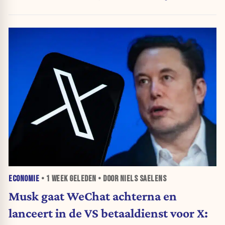
niet"
ECONOMIE
•
1 WEEK
GELEDEN • DOOR NIELS SAELENS
Musk gaat WeChat achterna en
lanceert in de VS betaaldienst voor X: