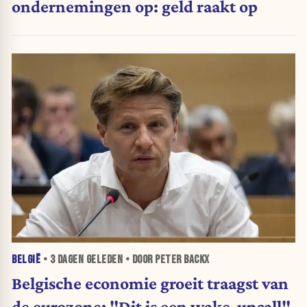
ondernemingen op: geld raakt op
BELGIË
•
3 DAGEN
GELEDEN • DOOR PETER BACKX
Belgische economie groeit traagst van
de eurozone: "Dit is een wake-upcall"