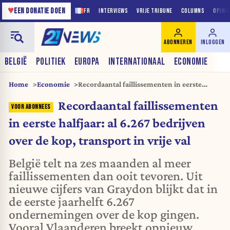
♥
EEN DONATIE DOEN
FR
INTERVIEWS
VRIJE TRIBUNE
COLUMNS
OPINI
ABONNEREN
INLOGGEN
BELGIË
POLITIEK
EUROPA
INTERNATIONAAL
ECONOMIE
Home
Economie
Recordaantal faillissementen in eerste
halfjaar: al 6.267 bedrijven over de kop,
Recordaantal faillissementen
transport in vrije val
in eerste halfjaar: al 6.267 bedrijven
over de kop, transport in vrije val
België telt na zes maanden al meer
faillissementen dan ooit tevoren. Uit
nieuwe cijfers van Graydon blijkt dat in
de eerste jaarhelft 6.267
ondernemingen over de kop gingen.
Vooral Vlaanderen breekt opnieuw