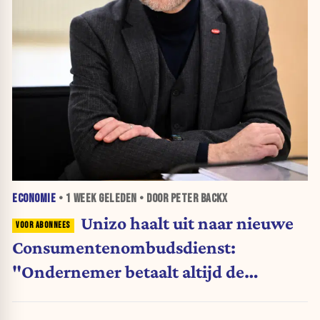
ECONOMIE
•
1 WEEK
GELEDEN • DOOR PETER BACKX
Unizo haalt uit naar nieuwe
Consumentenombudsdienst:
"Ondernemer betaalt altijd de
rekening"