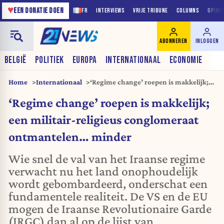
♥
EEN DONATIE DOEN
FR
INTERVIEWS
VRIJE TRIBUNE
COLUMNS
OPINI
ABONNEREN
INLOGGEN
BELGIË
POLITIEK
EUROPA
INTERNATIONAAL
ECONOMIE
Home
Internationaal
‘Regime change’ roepen is makkelijk;
een militair-religieus conglomeraat
‘Regime change’ roepen is makkelijk;
ontmantelen… minder
een militair-religieus conglomeraat
ontmantelen… minder
Wie snel de val van het Iraanse regime
verwacht nu het land onophoudelijk
wordt gebombardeerd, onderschat een
fundamentele realiteit. De VS en de EU
mogen de Iraanse Revolutionaire Garde
(IRGC) dan al op de lijst van