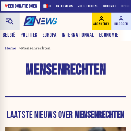
♥
EEN DONATIE DOEN
FR
INTERVIEWS
VRIJE TRIBUNE
COLUMNS
OPINI
ABONNEREN
INLOGGEN
BELGIË
POLITIEK
EUROPA
INTERNATIONAAL
ECONOMIE
Home
Mensenrechten
MENSENRECHTEN
LAATSTE NIEUWS OVER
MENSENRECHTEN