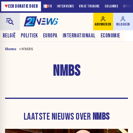
♥
EEN DONATIE DOEN
FR
INTERVIEWS
VRIJE TRIBUNE
COLUMNS
OPINI
ABONNEREN
INLOGGEN
BELGIË
POLITIEK
EUROPA
INTERNATIONAAL
ECONOMIE
Home
NMBS
NMBS
LAATSTE NIEUWS OVER
NMBS