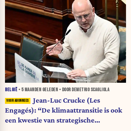
BELGIË
•
5 MAANDEN
GELEDEN • DOOR DEMETRIO SCAGLIOLA
Jean-Luc Crucke (Les
Engagés): “De klimaattransitie is ook
een kwestie van strategische
autonomie, gezondheid en