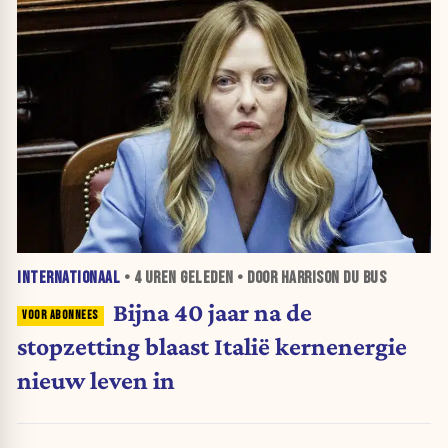
INTERNATIONAAL
•
4 UREN
GELEDEN • DOOR HARRISON DU BUS
Bijna 40 jaar na de
stopzetting blaast Italië kernenergie
nieuw leven in