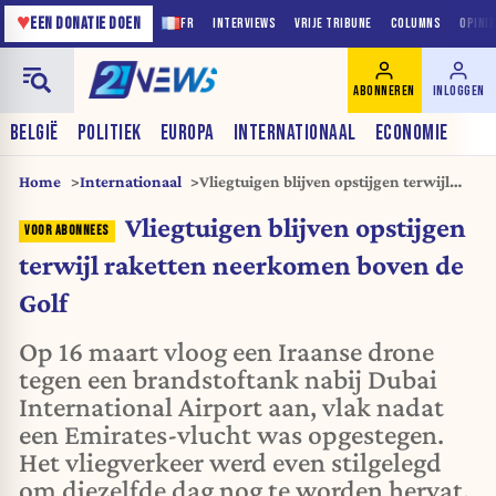
♥
EEN DONATIE DOEN
FR
INTERVIEWS
VRIJE TRIBUNE
COLUMNS
OPINI
ABONNEREN
INLOGGEN
BELGIË
POLITIEK
EUROPA
INTERNATIONAAL
ECONOMIE
Home
Internationaal
Vliegtuigen blijven opstijgen terwijl
raketten neerkomen boven de Golf
Vliegtuigen blijven opstijgen
terwijl raketten neerkomen boven de
Golf
Op 16 maart vloog een Iraanse drone
tegen een brandstoftank nabij Dubai
International Airport aan, vlak nadat
een Emirates-vlucht was opgestegen.
Het vliegverkeer werd even stilgelegd
om diezelfde dag nog te worden hervat.