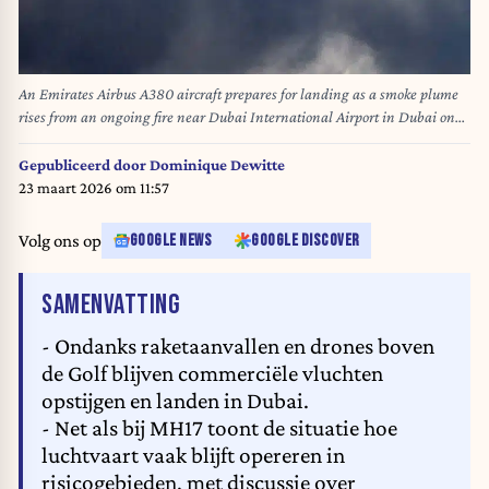
An Emirates Airbus A380 aircraft prepares for landing as a smoke plume
rises from an ongoing fire near Dubai International Airport in Dubai on
March 16, 2026. Flights were gradually resuming at Dubai airport on
March 16, previously the world's busiest for international flights, the airport
Gepubliceerd door
Dominique Dewitte
operator said, after a "drone-related incident" sparked a fuel tank fire
23 maart 2026 om 11:57
nearby, as Iran kept up its Gulf attacks. AFP
Volg ons op
GOOGLE NEWS
GOOGLE DISCOVER
VAN HET ARTIKEL
SAMENVATTING
- Ondanks raketaanvallen en drones boven
de Golf blijven commerciële vluchten
opstijgen en landen in Dubai.
- Net als bij MH17 toont de situatie hoe
luchtvaart vaak blijft opereren in
risicogebieden, met discussie over