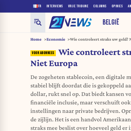
FR
INTERVIEWS
VRIJE TRIBUNE
COLUMNS
OPINIES
A
BELGIË
Home
Economie
Wie controleert straks uw geld? 
Wie controleert st
Niet Europa
De zogeheten stablecoin, een digitale
stabiel blijft doordat die is gekoppeld
dollar, rukt snel op. Dat biedt kansen v
financiële inclusie, maar verschuift oo
instellingen naar private bedrijven. O
de zijlijn. Het is een handvol Amerikaa
straks mee beslist over hoeveel geld er 