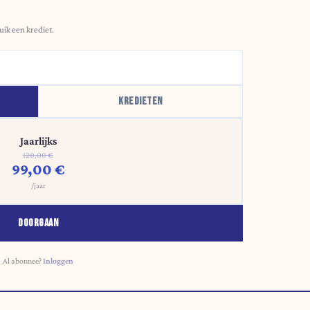
uik een krediet.
KREDIETEN
Jaarlijks
120,00 €
99,00 €
/jaar
DOORGAAN
Al abonnee?
Inloggen