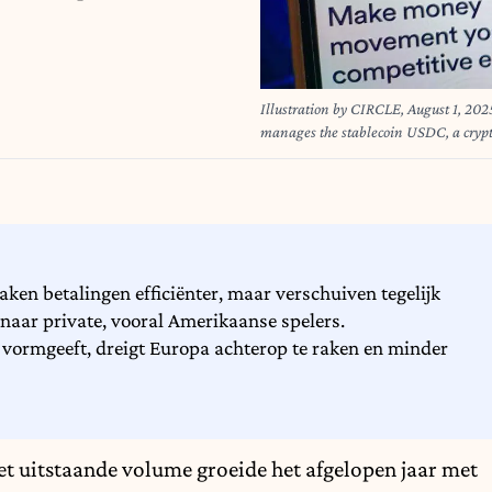
Illustration by CIRCLE, August 1, 202
manages the stablecoin USDC, a cryptocurr
Milani / Hans Lucas / Hans Lucas via
ken betalingen efficiënter, maar verschuiven tegelijk
 naar private, vooral Amerikaanse spelers.
en vormgeeft, dreigt Europa achterop te raken en minder
et uitstaande volume groeide het afgelopen jaar met