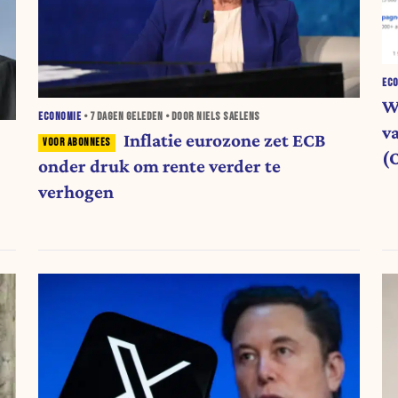
EC
W
ECONOMIE
•
7 DAGEN
GELEDEN • DOOR NIELS SAELENS
v
Inflatie eurozone zet ECB
(
onder druk om rente verder te
verhogen