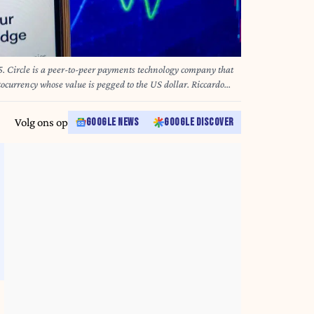
5. Circle is a peer-to-peer payments technology company that
ency whose value is pegged to the US dollar. Riccardo
 AFP
Volg ons op
GOOGLE NEWS
GOOGLE DISCOVER