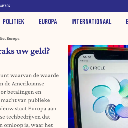
NALYSES
POLITIEK
EUROPA
INTERNATIONAAL
Niet Europa
raks uw geld?
 munt waarvan de waarde
 aan de Amerikaanse
oor betalingen en
k macht van publieke
pnieuw staat Europa aan
nse techbedrijven dat
in omloop is, waar het