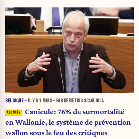
BELGIQUE
• IL Y A
1 MOIS
• PAR DEMETRIO SCAGLIOLA
Canicule: 76% de surmortalité
en Wallonie, le système de prévention
wallon sous le feu des critiques