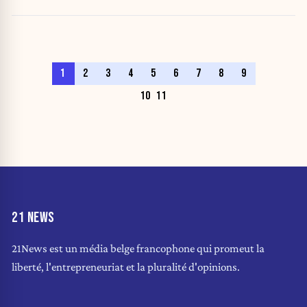
1
2
3
4
5
6
7
8
9
10
11
21 NEWS
21News est un média belge francophone qui promeut la
liberté, l'entrepreneuriat et la pluralité d'opinions.