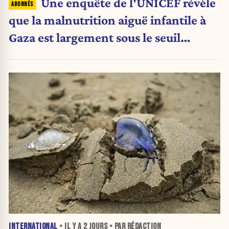
Une enquête de l'UNICEF révèle
que la malnutrition aiguë infantile à
Gaza est largement sous le seuil
d'urgence de l'OMS
INTERNATIONAL
• IL Y A
2 JOURS
• PAR RÉDACTION