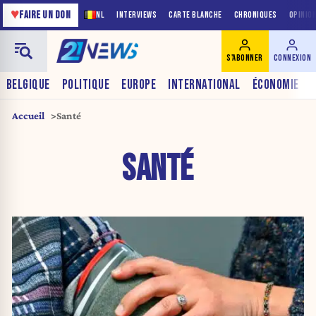
♥
FAIRE UN DON
NL
INTERVIEWS
CARTE BLANCHE
CHRONIQUES
OPINIO
S'ABONNER
CONNEXION
BELGIQUE
POLITIQUE
EUROPE
INTERNATIONAL
ÉCONOMIE
Accueil
Santé
SANTÉ