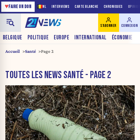
♥
FAIRE UN DON
NL
INTERVIEWS
CARTE BLANCHE
CHRONIQUES
OPINIO
S'ABONNER
CONNEXION
BELGIQUE
POLITIQUE
EUROPE
INTERNATIONAL
ÉCONOMIE
Accueil
Santé
Page 2
TOUTES LES NEWS SANTÉ - PAGE 2