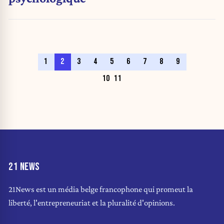
1
2
3
4
5
6
7
8
9
10
11
21 NEWS
21News est un média belge francophone qui promeut la
liberté, l'entrepreneuriat et la pluralité d'opinions.