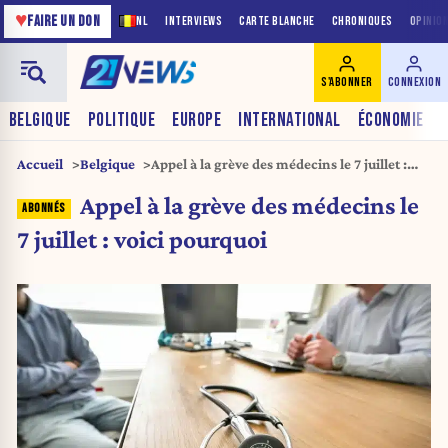
♥
FAIRE UN DON
NL
INTERVIEWS
CARTE BLANCHE
CHRONIQUES
OPINIO
S'ABONNER
CONNEXION
BELGIQUE
POLITIQUE
EUROPE
INTERNATIONAL
ÉCONOMIE
Accueil
Belgique
Appel à la grève des médecins le 7 juillet :
voici pourquoi
Appel à la grève des médecins le
7 juillet : voici pourquoi