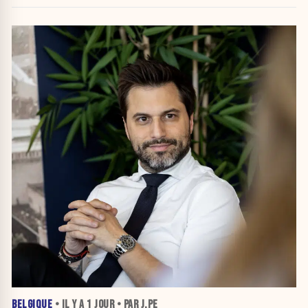
attribuer une autorité religieuse »
BELGIQUE
• IL Y A
1 JOUR
• PAR J.PE