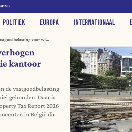
NALYSES
POLITIEK
EUROPA
INTERNATIONAAL
stgoedbelasting voor wie
verhogen
ie kantoor
en de vastgoedbelasting
biel gehouden. Daar is
roperty Tax Report 2026
meenten in België die