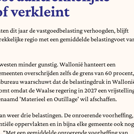
f verkleint
n dit jaar de vastgoedbelasting verhoogden, blijft
rekkelijke regio met een gemiddelde belastingvoet va
 gewesten minder gunstig. Wallonië hanteert een
emeenten overschrijden zelfs de grens van 60 procent
sbureau waarschuwt dat de belastingdruk in Walloni
omt omdat de Waalse regering in 2027 een vrijstellin
naamd 'Materieel en Outillage' wil afschaffen.
an weer drie belastingen. De onroerende voorheffing,
ntiële oppervlakten en in bijna elke gemeente ook nog
n. “Met een gemiddelde onroerende voorheffing van