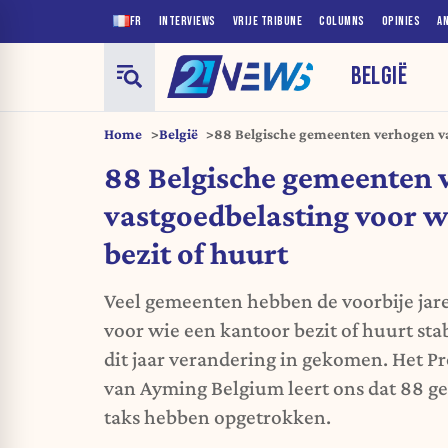
FR
INTERVIEWS
VRIJE TRIBUNE
COLUMNS
OPINIES
A
BELGIË
Home
België
88 Belgische gemeenten verhogen va
kantoor bezit of huurt
88 Belgische gemeenten 
vastgoedbelasting voor w
bezit of huurt
Veel gemeenten hebben de voorbije jar
voor wie een kantoor bezit of huurt sta
dit jaar verandering in gekomen. Het P
van Ayming Belgium leert ons dat 88 ge
taks hebben opgetrokken.