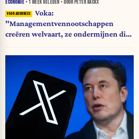
ECONOMIE
•
1 WEEK
GELEDEN • DOOR PETER BACKX
Voka:
"Managementvennootschappen
creëren welvaart, ze ondermijnen die
niet"