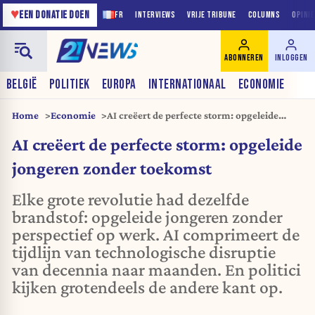
♥
EEN DONATIE DOEN
FR
INTERVIEWS
VRIJE TRIBUNE
COLUMNS
OPINI
ABONNEREN
INLOGGEN
BELGIË
POLITIEK
EUROPA
INTERNATIONAAL
ECONOMIE
Home
Economie
AI creëert de perfecte storm: opgeleide
jongeren zonder toekomst
AI creëert de perfecte storm: opgeleide
jongeren zonder toekomst
Elke grote revolutie had dezelfde
brandstof: opgeleide jongeren zonder
perspectief op werk. AI comprimeert de
tijdlijn van technologische disruptie
van decennia naar maanden. En politici
kijken grotendeels de andere kant op.