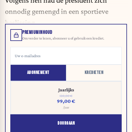
Volgens hen had de president zich
onnodig gemengd in een sportieve
beslissing.
PREMIUMINHOUD
Om verder te lezen, abonneer u of gebruik een krediet.
ABONNEMENT
KREDIETEN
Jaarlijks
120,00 €
99,00 €
/jaar
DOORGAAN