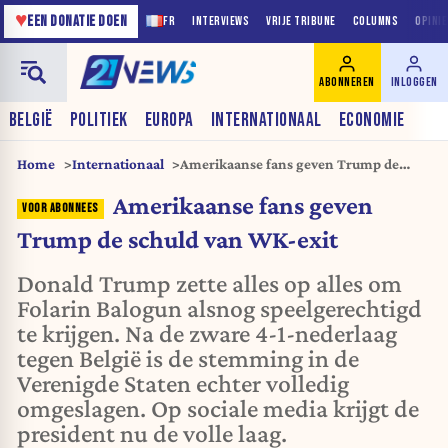
♥
EEN DONATIE DOEN
FR
INTERVIEWS
VRIJE TRIBUNE
COLUMNS
OPINI
ABONNEREN
INLOGGEN
BELGIË
POLITIEK
EUROPA
INTERNATIONAAL
ECONOMIE
Home
Internationaal
Amerikaanse fans geven Trump de
schuld van WK-exit
Amerikaanse fans geven
Trump de schuld van WK-exit
Donald Trump zette alles op alles om
Folarin Balogun alsnog speelgerechtigd
te krijgen. Na de zware 4-1-nederlaag
tegen België is de stemming in de
Verenigde Staten echter volledig
omgeslagen. Op sociale media krijgt de
president nu de volle laag.