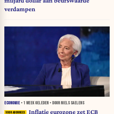
miljard dollar aan beurswaarde
verdampen
ECONOMIE
•
1 WEEK
GELEDEN • DOOR NIELS SAELENS
Inflatie eurozone zet ECB