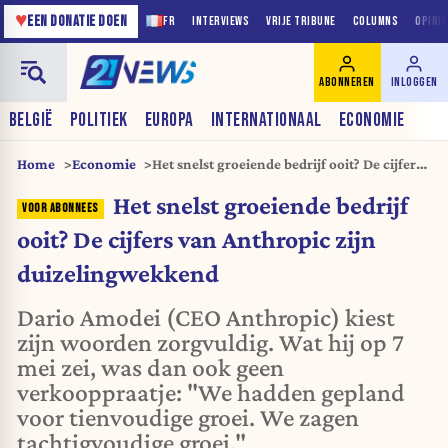
♥
EEN DONATIE DOEN
FR
INTERVIEWS
VRIJE TRIBUNE
COLUMNS
OPINI
ABONNEREN
INLOGGEN
BELGIË
POLITIEK
EUROPA
INTERNATIONAAL
ECONOMIE
Home
Economie
Het snelst groeiende bedrijf ooit? De cijfers
van Anthropic zijn duizelingwekkend
Het snelst groeiende bedrijf
ooit? De cijfers van Anthropic zijn
duizelingwekkend
Dario Amodei (CEO Anthropic) kiest
zijn woorden zorgvuldig. Wat hij op 7
mei zei, was dan ook geen
verkooppraatje: "We hadden gepland
voor tienvoudige groei. We zagen
tachtigvoudige groei."