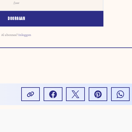
/jaar
DOORGAAN
Al abonnee?
Inloggen