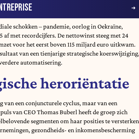
NTREPRISE
ale schokken – pandemie, oorlog in Oekraïne,
5 af met recordcijfers. De nettowinst steeg met 24
 omzet voor het eerst boven 115 miljard euro uitkwam.
sultaat van een tienjarige strategische koerswijziging
 verdere automatisering.
gische heroriëntatie
lg van een conjuncturele cyclus, maar van een
puls van CEO Thomas Buberl heeft de groep zich
eelbelovende segmenten om haar posities te versterken
ondernemingen, gezondheids- en inkomensbescherming