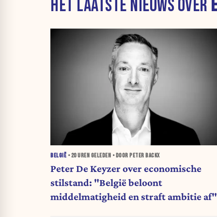
HET LAATSTE NIEUWS OVER
BELGIË
•
20 UREN
GELEDEN • DOOR PETER BACKX
Peter De Keyzer over economische
stilstand: "België beloont
middelmatigheid en straft ambitie af"