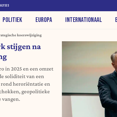
NALYSES
POLITIEK
EUROPA
INTERNATIONAAL
trategische koerswijziging
k stijgen na
ng
ro in 2025 en een omzet
e soliditeit van een
d rond heroriëntatie en
tschokken, geopolitieke
e vangen.