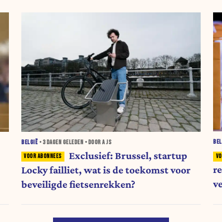
BEL
BELGIË
•
3 DAGEN
GELEDEN • DOOR A JS
Exclusief: Brussel, startup
r
Locky failliet, wat is de toekomst voor
v
beveiligde fietsenrekken?