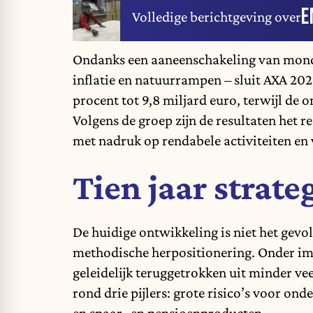
E
Volledige berichtgeving over
Ondanks een aaneenschakeling van mondi
inflatie en natuurrampen – sluit AXA 202
procent tot 9,8 miljard euro, terwijl de
Volgens de groep zijn de resultaten het re
met nadruk op rendabele activiteiten en
Tien jaar strate
De huidige ontwikkeling is niet het gevo
methodische herpositionering. Onder im
geleidelijk teruggetrokken uit minder v
rond drie pijlers: grote risico’s voor 