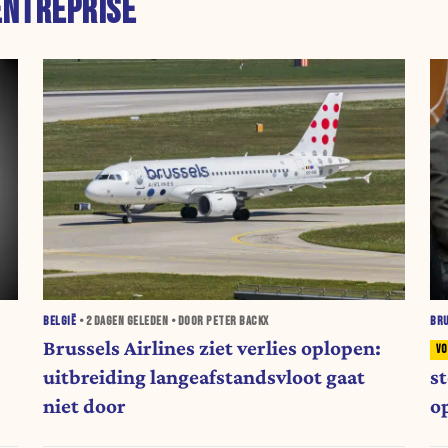
ENTREPRISE
BELGIË
•
2 DAGEN
GELEDEN • DOOR PETER BACKX
BR
Brussels Airlines ziet verlies oplopen:
uitbreiding langeafstandsvloot gaat
s
niet door
o