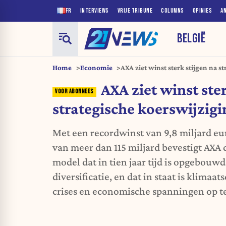
FR
INTERVIEWS
VRIJE TRIBUNE
COLUMNS
OPINIES
A
BELGIË
Home
Economie
AXA ziet winst sterk stijgen na s
AXA ziet winst ster
strategische koerswijzigi
Met een recordwinst van 9,8 miljard eu
van meer dan 115 miljard bevestigt AXA d
model dat in tien jaar tijd is opgebouw
diversificatie, en dat in staat is klimaa
crises en economische spanningen op t