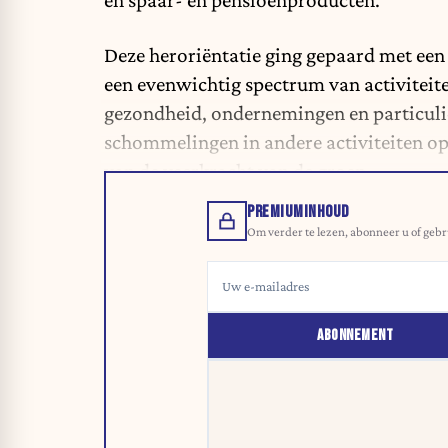
en spaar- en pensioenproducten.
Deze heroriëntatie ging gepaard met een 
een evenwichtig spectrum van activiteit
gezondheid, ondernemingen en particuli
schommelingen in andere activiteiten o
van de veerkracht van de groep.
PREMIUMINHOUD
Om verder te lezen, abonneer u of gebr
ABONNEMENT