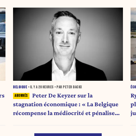
BELGIQUE
• IL Y A
20 HEURES
• PAR PETER BACKX
ÉC
rs
Peter De Keyzer sur la
R
stagnation économique : « La Belgique
p
récompense la médiocrité et pénalise
ju
l'ambition »