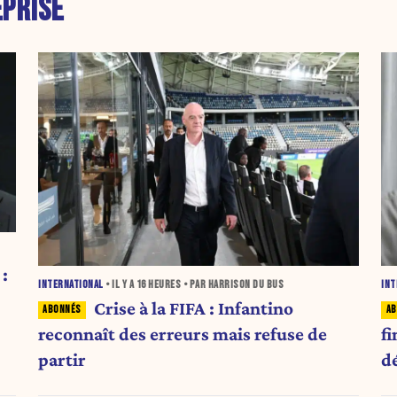
PRISE
:
INTERNATIONAL
• IL Y A
16 HEURES
• PAR HARRISON DU BUS
INT
Crise à la FIFA : Infantino
reconnaît des erreurs mais refuse de
fi
partir
d