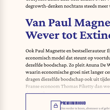
degrowth-denken nochtans steeds meer t
Van Paul Magne
Wever tot Extin
Ook Paul Magnette en bestsellerauteur Ilj
economisch model dat steunt op voortdur
dezelfde boodschap. Zo pleit Anuna De W
waarin economische groei niet langer cen
dragen diezelfde boodschap ook uit tijde
Franse econoom
Thomas Piketty
dan wee
degrowth.
PREMIUMINHOUD
Om verder te lezen, abonneer u of gebr