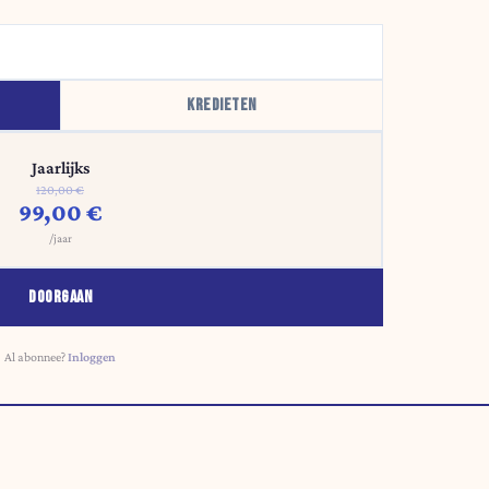
KREDIETEN
Jaarlijks
120,00 €
99,00 €
/jaar
DOORGAAN
Al abonnee?
Inloggen