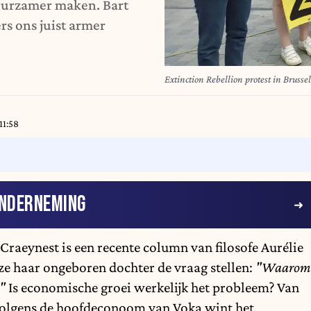
uurzamer maken. Bart
s ons juist armer
Extinction Rebellion protest in B
11:58
NDERNEMING
Craeynest is een recente column van filosofe Aurélie
ze haar ongeboren dochter de vraag stellen:
"Waarom
?"
Is economische groei werkelijk het probleem? Van
 Volgens de hoofdeconoom van Voka wint het