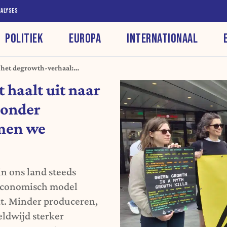
NALYSES
POLITIEK
EUROPA
INTERNATIONAAL
r het degrowth-verhaal:
armen we allemaal"
 haalt uit naar
Zonder
rmen we
n ons land steeds
 economisch model
at. Minder produceren,
ldwijd sterker