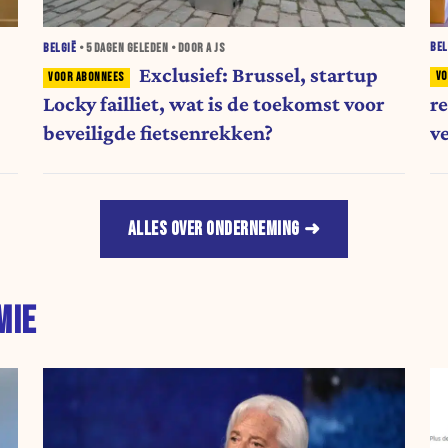
BEL
BELGIË
•
5 DAGEN
GELEDEN • DOOR A JS
Exclusief: Brussel, startup
r
Locky failliet, wat is de toekomst voor
v
beveiligde fietsenrekken?
ALLES OVER ONDERNEMING
MIE