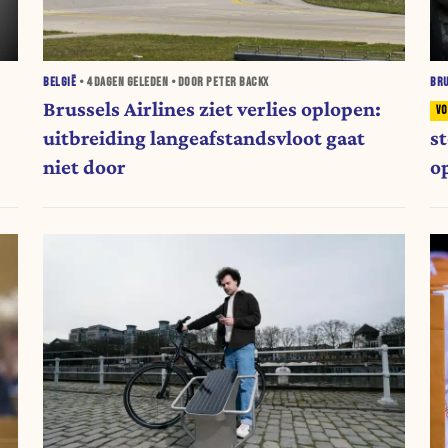
BELGIË
•
4 DAGEN
GELEDEN • DOOR PETER BACKX
BR
Brussels Airlines ziet verlies oplopen:
uitbreiding langeafstandsvloot gaat
s
niet door
o