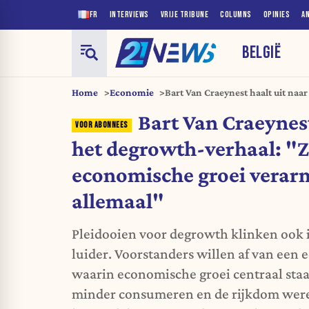
FR
INTERVIEWS
VRIJE TRIBUNE
COLUMNS
OPINIES
A
BELGIË
Home
Economie
Bart Van Craeynest haalt uit naa
"Zonder economische groei ver
Bart Van Craeynest
het degrowth-verhaal: "
economische groei vera
allemaal"
Pleidooien voor degrowth klinken ook i
luider. Voorstanders willen af van een
waarin economische groei centraal sta
minder consumeren en de rijkdom were