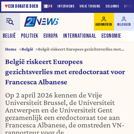
♥
EEN DONATIE DOEN
FR
INTERVIEWS
VRIJE TRIBUNE
COLUMNS
OPINI
ABONNEREN
INLOGGEN
BELGIË
POLITIEK
EUROPA
INTERNATIONAAL
ECONOMIE
Home
België
België riskeert Europees gezichtsverlies met
eredoctoraat voor Francesca Albanese
België riskeert Europees
gezichtsverlies met eredoctoraat voor
Francesca Albanese
Op 2 april 2026 kennen de Vrije
Universiteit Brussel, de Universiteit
Antwerpen en de Universiteit Gent
gezamenlijk een eredoctoraat toe aan
Francesca Albanese, de omstreden VN-
rapporteur voor de