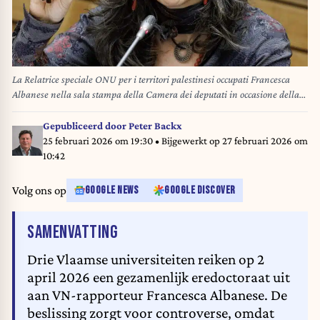
La Relatrice speciale ONU per i territori palestinesi occupati Francesca
Albanese nella sala stampa della Camera dei deputati in occasione della
presentazione del nuovo Rapporto su Gaza dal titolo “Genocidio di Gaza:
un crimine collettivo”, Roma, Martedì 3 Febbraio 2026 (Foto Roberto
Gepubliceerd door
Peter Backx
Monaldo / LaPresse) UN Special Rapporteur for the Occupied Palestinian
25 februari 2026 om 19:30
• Bijgewerkt op
27 februari 2026 om
Territories Francesca Albanese in the press room of the Chamber of
10:42
deputies during the presentation of the new Report on Gaza entitled
"Genocide in Gaza: a collective crime”, Rome, Tuesday February 3, 2026
Volg ons op
GOOGLE NEWS
GOOGLE DISCOVER
(Photo by Roberto Monaldo /LaPresse)
VAN HET ARTIKEL
SAMENVATTING
Drie Vlaamse universiteiten reiken op 2
april 2026 een gezamenlijk eredoctoraat uit
aan VN-rapporteur Francesca Albanese. De
beslissing zorgt voor controverse, omdat