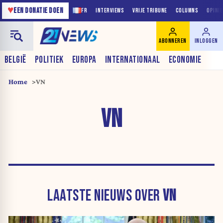
♥
EEN DONATIE DOEN
FR
INTERVIEWS
VRIJE TRIBUNE
COLUMNS
OPINI
ABONNEREN
INLOGGEN
BELGIË
POLITIEK
EUROPA
INTERNATIONAAL
ECONOMIE
Home
VN
VN
LAATSTE NIEUWS OVER
VN