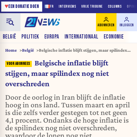
♥
EEN DONATIE DOEN
FR
INTERVIEWS
VRIJE TRIBUNE
COLUMNS
OPINI
ABONNEREN
INLOGGEN
BELGIË
POLITIEK
EUROPA
INTERNATIONAAL
ECONOMIE
Home
België
Belgische inflatie blijft stijgen, maar spilindex
nog niet overschreden
Belgische inflatie blijft
stijgen, maar spilindex nog niet
overschreden
Door de oorlog in Iran blijft de inflatie
hoog in ons land. Tussen maart en april
is die zelfs verder gestegen tot net geen
4,1 procent. Ondanks de hoge inflatie is
de spilindex nog niet overschreden,
waardoor de lonen nog niet