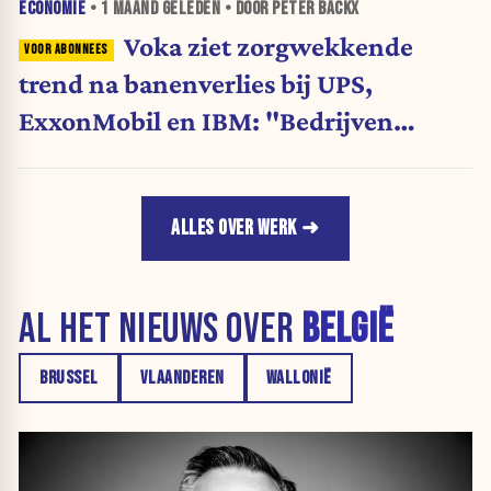
ECONOMIE
•
1 MAAND
GELEDEN • DOOR PETER BACKX
Voka ziet zorgwekkende
trend na banenverlies bij UPS,
ExxonMobil en IBM: "Bedrijven
worden mee de afgrond ingeduwd"
ALLES OVER WERK
AL HET NIEUWS OVER
BELGIË
BRUSSEL
VLAANDEREN
WALLONIË