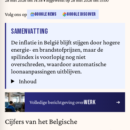
28 mei 2026 om 14:38
• Bijgewerkt op
28 mei 2026 om 15:00
Volg ons op
GOOGLE NEWS
GOOGLE DISCOVER
VAN HET ARTIKEL
SAMENVATTING
De inflatie in België blijft stijgen door hogere
energie- en brandstofprijzen, maar de
spilindex is voorlopig nog niet
overschreden, waardoor automatische
loonaanpassingen uitblijven.
Inhoud
WERK
Volledige berichtgeving over
Cijfers van het Belgische