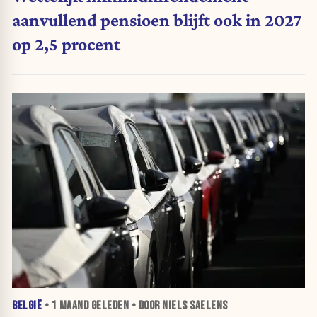
aanvullend pensioen blijft ook in 2027
op 2,5 procent
BELGIË
•
1 MAAND
GELEDEN • DOOR NIELS SAELENS