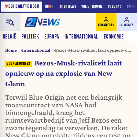
♥
EEN DONATIE DOEN
FR
INTERVIEWS
VRIJE TRIBUNE
COLUMNS
OPINI
ABONNEREN
INLOGGEN
BELGIË
POLITIEK
EUROPA
INTERNATIONAAL
ECONOMIE
Home
Internationaal
Bezos-Musk-rivaliteit laait opnieuw op
na explosie van New Glenn
Bezos-Musk-rivaliteit laait
opnieuw op na explosie van New
Glenn
Terwijl Blue Origin net een belangrijk
maancontract van NASA had
binnengehaald, kreeg het
ruimtevaartbedrijf van Jeff Bezos een
zware tegenslag te verwerken. De raket
New Glenn ontplofte tijdens een test op