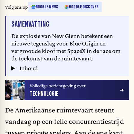
Volg ons op
GOOGLE NEWS
GOOGLE DISCOVER
VAN HET ARTIKEL
SAMENVATTING
De explosie van New Glenn betekent een
nieuwe tegenslag voor Blue Origin en
vergroot de kloof met SpaceX in de race om
de toekomst van de ruimtevaart.
Inhoud
Volledige berichtgeving over
TECHNOLOGIE
De Amerikaanse ruimtevaart steunt
vandaag op een felle concurrentiestrijd
tussen private spelers. Aan de ene kant