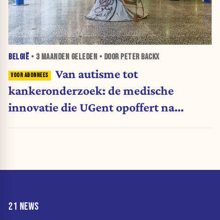
BELGIË
•
3 MAANDEN
GELEDEN • DOOR PETER BACKX
Van autisme tot
kankeronderzoek: de medische
innovatie die UGent opoffert na
boycot Israël
21 NEWS