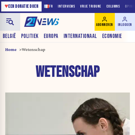
♥
EEN DONATIE DOEN
FR
INTERVIEWS
VRIJE TRIBUNE
COLUMNS
OPINI
ABONNEREN
INLOGGEN
BELGIË
POLITIEK
EUROPA
INTERNATIONAAL
ECONOMIE
Home
Wetenschap
WETENSCHAP