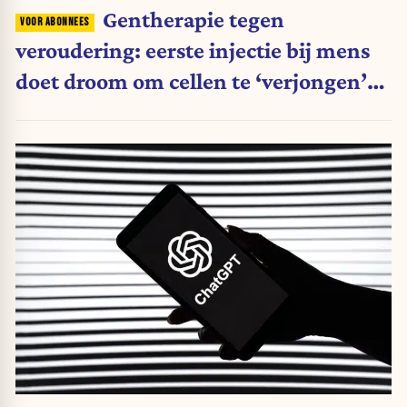
Gentherapie tegen
veroudering: eerste injectie bij mens
doet droom om cellen te ‘verjongen’
herleven