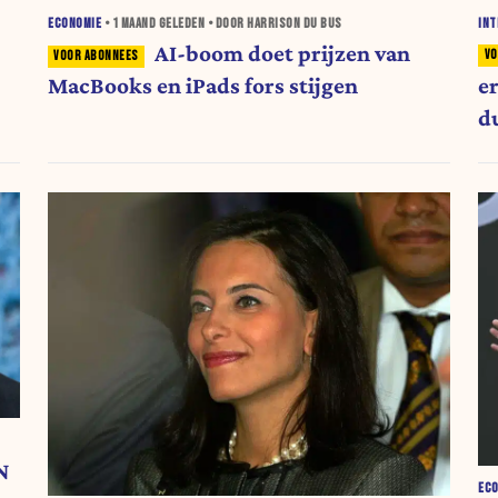
INT
ECONOMIE
•
1 MAAND
GELEDEN • DOOR HARRISON DU BUS
AI-boom doet prijzen van
e
MacBooks en iPads fors stijgen
du
N
EC