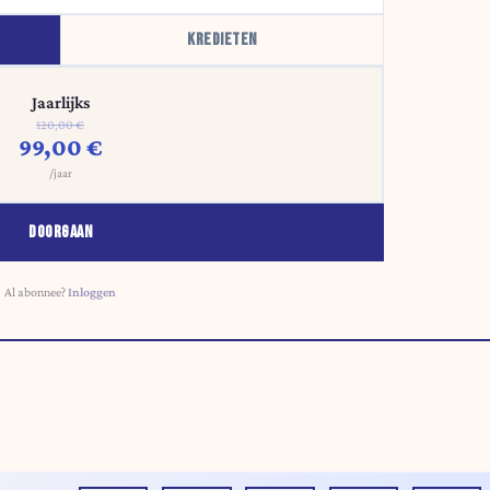
KREDIETEN
Jaarlijks
120,00 €
99,00 €
/jaar
DOORGAAN
Al abonnee?
Inloggen