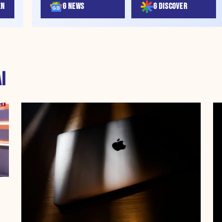
EN
G NEWS
G DISCOVER
I