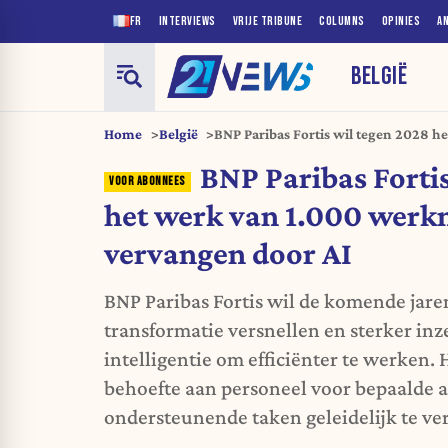
FR
INTERVIEWS
VRIJE TRIBUNE
COLUMNS
OPINIES
A
BELGIË
Home
België
BNP Paribas Fortis wil tegen 2028 h
werknemers vervangen door AI
BNP Paribas Forti
het werk van 1.000 wer
vervangen door AI
BNP Paribas Fortis wil de komende jaren
transformatie versnellen en sterker inze
intelligentie om efficiënter te werken. 
behoefte aan personeel voor bepaalde 
ondersteunende taken geleidelijk te v