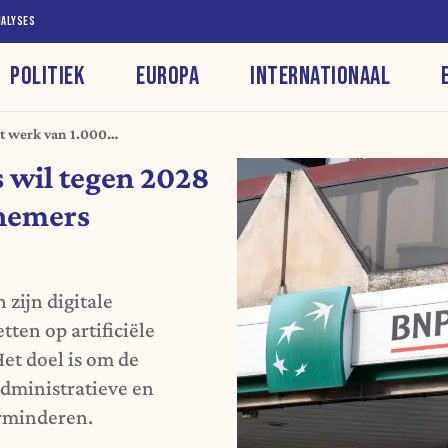
NALYSES
POLITIEK
EUROPA
INTERNATIONAAL
et werk van 1.000
s wil tegen 2028
knemers
 zijn digitale
tten op artificiële
Het doel is om de
administratieve en
erminderen.