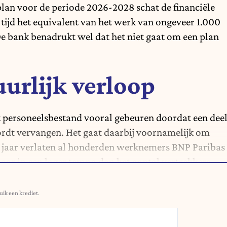
 plan voor de periode 2026-2028 schat de financiële
 tijd het equivalent van het werk van ongeveer 1.000
 bank benadrukt wel dat het niet gaat om een plan
uurlijk verloop
et personeelsbestand vooral gebeuren doordat een dee
rdt vervangen. Het gaat daarbij voornamelijk om
 jaar verlaten al honderden werknemers BNP Paribas
aar in een lager tempo dan het aantal vertrekkers.
uik een krediet.