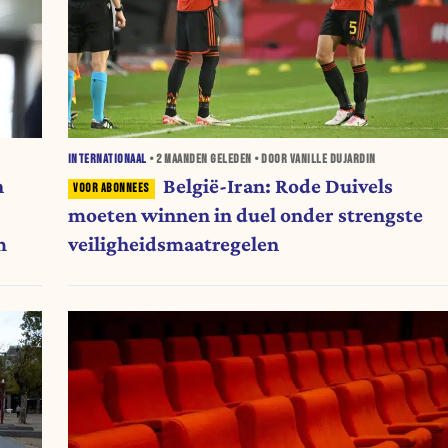
INTERNATIONAAL
•
2 MAANDEN
GELEDEN • DOOR VANILLE DUJARDIN
n
België-Iran: Rode Duivels
moeten winnen in duel onder strengste
m
veiligheidsmaatregelen