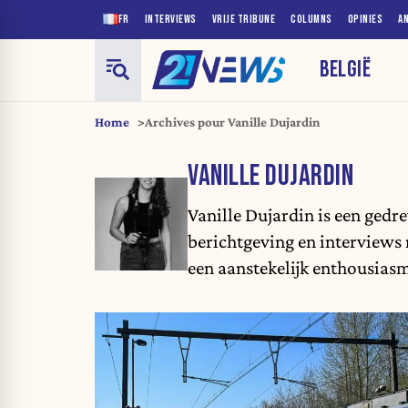
FR
INTERVIEWS
VRIJE TRIBUNE
COLUMNS
OPINIES
A
BELGIË
Home
Archives pour Vanille Dujardin
VANILLE DUJARDIN
Vanille Dujardin is een gedr
berichtgeving en interviews m
een aanstekelijk enthousiasme