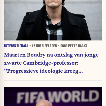
INTERNATIONAAL
•
15 UREN
GELEDEN • DOOR PETER BACKX
Maarten Boudry na ontslag van jonge
zwarte Cambridge-professor:
"Progressieve ideologie kreeg
voorrang op wetenschap"