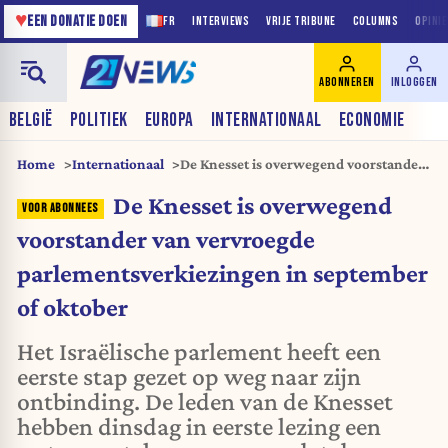
♥
EEN DONATIE DOEN
FR
INTERVIEWS
VRIJE TRIBUNE
COLUMNS
OPINI
ABONNEREN
INLOGGEN
BELGIË
POLITIEK
EUROPA
INTERNATIONAAL
ECONOMIE
Home
Internationaal
De Knesset is overwegend voorstander
van vervroegde
De Knesset is overwegend
parlementsverkiezingen in september
of oktober
voorstander van vervroegde
parlementsverkiezingen in september
of oktober
Het Israëlische parlement heeft een
eerste stap gezet op weg naar zijn
ontbinding. De leden van de Knesset
hebben dinsdag in eerste lezing een