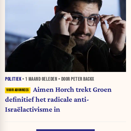
POLITIEK
•
1 MAAND
GELEDEN • DOOR PETER BACKX
Aimen Horch trekt Groen
definitief het radicale anti-
Israëlactivisme in