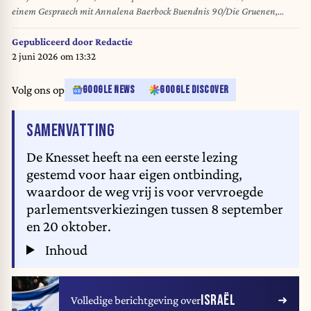
einem Gespraech mit Annalena Baerbock Buendnis 90/Die Gruenen,
Bundesaussenministerin, in Jerusalem, 17.04.2024. Fotografiert im
Auftrag des Auswaertigen Amtes. Jerusalem Israel *** Benjamin
Gepubliceerd door
Redactie
Netanyahu, Prime Minister of the State of Israel, arrives for a meeting with
2 juni 2026 om 13:32
Annalena Baerbock Buendnis 90 Die Gruenen , Federal Foreign Minister,
in Jerusalem, 17 04 2024 Photographed on behalf of the Federal Foreign
Volg ons op
GOOGLE NEWS
GOOGLE DISCOVER
Office Jerusalem Israel Copyright: xKiraxHofmannxAAxphotothek.dex
VAN HET ARTIKEL
SAMENVATTING
De Knesset heeft na een eerste lezing
gestemd voor haar eigen ontbinding,
waardoor de weg vrij is voor vervroegde
parlementsverkiezingen tussen 8 september
en 20 oktober.
Inhoud
ISRAËL
Volledige berichtgeving over