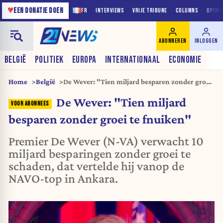
♥
EEN DONATIE DOEN
FR
INTERVIEWS
VRIJE TRIBUNE
COLUMNS
OPINI
ABONNEREN
INLOGGEN
BELGIË
POLITIEK
EUROPA
INTERNATIONAAL
ECONOMIE
Home
België
De Wever: "Tien miljard besparen zonder groei
te fnuiken"
De Wever: "Tien miljard
besparen zonder groei te fnuiken"
Premier De Wever (N-VA) verwacht 10
miljard besparingen zonder groei te
schaden, dat vertelde hij vanop de
NAVO-top in Ankara.