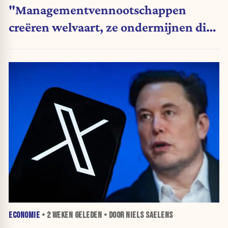
"Managementvennootschappen
creëren welvaart, ze ondermijnen die
niet"
ECONOMIE
•
2 WEKEN
GELEDEN • DOOR NIELS SAELENS