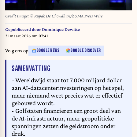
Credit Image: © Rupak De Chowdhuri/ZUMA Press Wire
Gepubliceerd door
Dominique Dewitte
31 maart 2026 om 07:41
Volg ons op
GOOGLE NEWS
GOOGLE DISCOVER
VAN HET ARTIKEL
SAMENVATTING
- Wereldwijd staat tot 7.000 miljard dollar
aan AI-datacenterinvesteringen op het spel,
maar niemand weet precies wat er effectief
gebouwd wordt.
- Golfstaten financieren een groot deel van
de AI-infrastructuur, maar geopolitieke
spanningen zetten die geldstroom onder
druk.