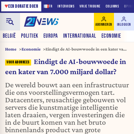
♥
EEN DONATIE DOEN
FR
INTERVIEWS
VRIJE TRIBUNE
COLUMNS
OPINI
ABONNEREN
INLOGGEN
BELGIË
POLITIEK
EUROPA
INTERNATIONAAL
ECONOMIE
Home
Economie
Eindigt de AI-bouwwoede in een kater van
7.000 miljard dollar?
Eindigt de AI-bouwwoede in
een kater van 7.000 miljard dollar?
De wereld bouwt aan een infrastructuur
die ons voorstellingsvermogen tart.
Datacenters, reusachtige gebouwen vol
servers die kunstmatige intelligentie
laten draaien, vergen investeringen die
in de buurt komen van het bruto
binnenlands product van grote