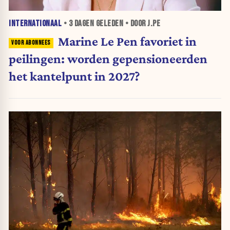
INTERNATIONAAL
•
3 DAGEN
GELEDEN • DOOR J.PE
Marine Le Pen favoriet in
peilingen: worden gepensioneerden
het kantelpunt in 2027?