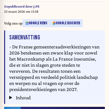
after the announcement of her defeat in the second round of the 2026 Paris
municipal elections, Headquarter of Rachida Dati , in Paris 12th
Gepubliceerd door
J.PE
arrondissement. March 22,
23 maart 2026 om 13:38
2026.//01ACCORSINIJEANNE_DATI.0026/Credit:Jeanne
Accorsini/SIPA/2603222244
Volg ons op
GOOGLE NEWS
GOOGLE DISCOVER
VAN HET ARTIKEL
SAMENVATTING
- De Franse gemeenteraadsverkiezingen van
2026 betekenen een zware klap voor zowel
het Macronkamp als La France insoumise,
die er niet in slagen grote steden te
veroveren. De resultaten tonen een
versnipperd en verdeeld politiek landschap
en werpen nu al vragen op over de
presidentsverkiezingen van 2027.
Inhoud