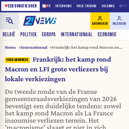
♥
EEN DONATIE DOEN
FR
INTERVIEWS
VRIJE TRIBUNE
COLUMNS
OPINI
ABONNEREN
INLOGGEN
BELGIË
POLITIEK
EUROPA
INTERNATIONAAL
ECONOMIE
Home
Internationaal
Frankrijk: het kamp rond Macron en
LFI grote verliezers bij lokale
Frankrijk: het kamp rond
verkiezingen
Macron en LFI grote verliezers bij
lokale verkiezingen
De tweede ronde van de Franse
gemeenteraadsverkiezingen van 2026
bevestigt een duidelijke tendens: zowel
het kamp rond Macron als La France
insoumise verliezen terrein. Het
'macronisme' slaagt er niet in zich