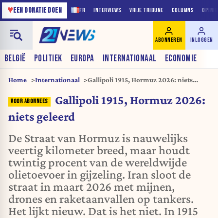
♥
EEN DONATIE DOEN
FR
INTERVIEWS
VRIJE TRIBUNE
COLUMNS
OPINI
ABONNEREN
INLOGGEN
BELGIË
POLITIEK
EUROPA
INTERNATIONAAL
ECONOMIE
Home
Internationaal
Gallipoli 1915, Hormuz 2026: niets
geleerd
Gallipoli 1915, Hormuz 2026:
niets geleerd
De Straat van Hormuz is nauwelijks
veertig kilometer breed, maar houdt
twintig procent van de wereldwijde
olietoevoer in gijzeling. Iran sloot de
straat in maart 2026 met mijnen,
drones en raketaanvallen op tankers.
Het lijkt nieuw. Dat is het niet. In 1915