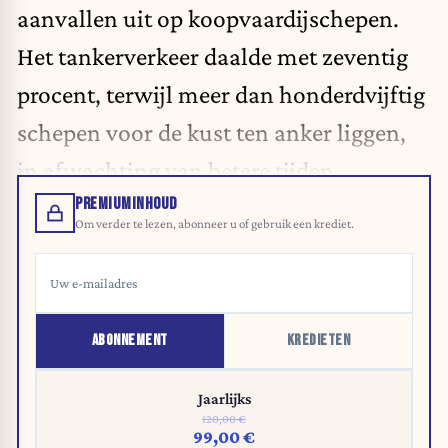
aanvallen uit op koopvaardijschepen.
Het tankerverkeer daalde met zeventig
procent, terwijl meer dan honderdvijftig
schepen voor de kust ten anker liggen,
in afwachting van betere tijden.
PREMIUMINHOUD
Om verder te lezen, abonneer u of gebruik een krediet.
ABONNEMENT
KREDIETEN
Jaarlijks
120,00 €
99,00 €