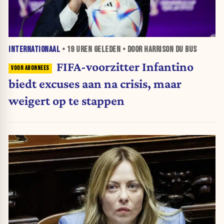
INTERNATIONAAL
•
19 UREN
GELEDEN • DOOR HARRISON DU BUS
FIFA-voorzitter Infantino
biedt excuses aan na crisis, maar
weigert op te stappen