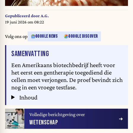
Gepubliceerd door
A.G.
19 juni 2026 om 08:22
Volg ons op
GOOGLE NEWS
GOOGLE DISCOVER
VAN HET ARTIKEL
SAMENVATTING
Een Amerikaans biotechbedrijf heeft voor
het eerst een gentherapie toegediend die
cellen moet verjongen. De proef bevindt zich
nog in een vroege testfase.
Inhoud
Volledige berichtgeving over
WETENSCHAP