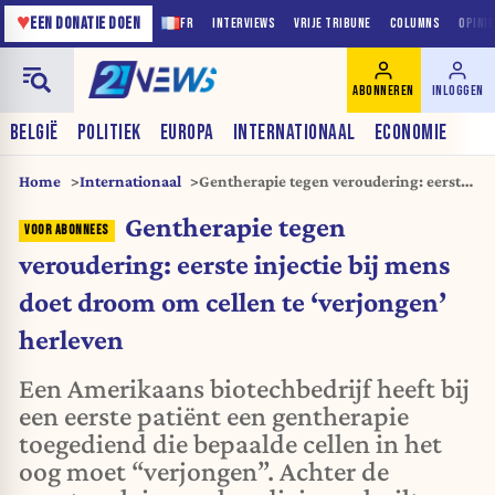
♥
EEN DONATIE DOEN
FR
INTERVIEWS
VRIJE TRIBUNE
COLUMNS
OPINI
ABONNEREN
INLOGGEN
BELGIË
POLITIEK
EUROPA
INTERNATIONAAL
ECONOMIE
Home
Internationaal
Gentherapie tegen veroudering: eerste
injectie bij mens doet droom om cellen
Gentherapie tegen
te ‘verjongen’ herleven
veroudering: eerste injectie bij mens
doet droom om cellen te ‘verjongen’
herleven
Een Amerikaans biotechbedrijf heeft bij
een eerste patiënt een gentherapie
toegediend die bepaalde cellen in het
oog moet “verjongen”. Achter de