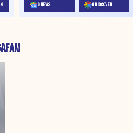
EN
G NEWS
G DISCOVER
GAFAM