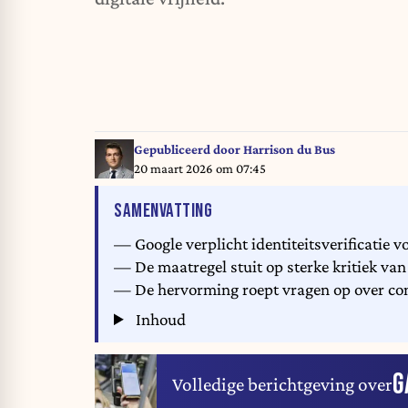
Gepubliceerd door
Harrison du Bus
20 maart 2026 om 07:45
VAN HET ARTIKEL
SAMENVATTING
— Google verplicht identiteitsverificatie v
— De maatregel stuit op sterke kritiek van
— De hervorming roept vragen op over contr
Inhoud
G
Volledige berichtgeving over