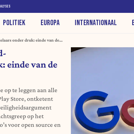
NALYSES
POLITIEK
EUROPA
INTERNATIONAAL
laars onder druk: einde van de
d-
: einde van de
e op te leggen aan alle
lay Store, ontketent
veiligheidsargument
chtsgreep op het
co’s voor open source en