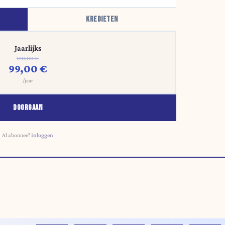
KREDIETEN
Jaarlijks
120,00 €
99,00 €
/jaar
DOORGAAN
Al abonnee?
Inloggen