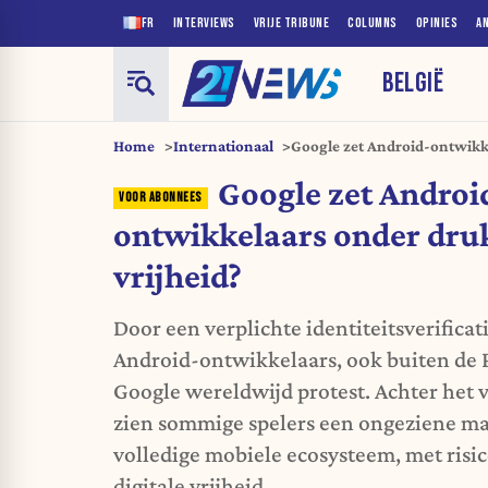
FR
INTERVIEWS
VRIJE TRIBUNE
COLUMNS
OPINIES
A
BELGIË
Home
Internationaal
Google zet Android-ontwikke
vrijheid?
Google zet Androi
ontwikkelaars onder druk
vrijheid?
Door een verplichte identiteitsverificati
Android-ontwikkelaars, ook buiten de P
Google wereldwijd protest. Achter het 
zien sommige spelers een ongeziene ma
volledige mobiele ecosysteem, met risi
digitale vrijheid.