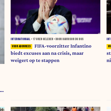
INTERNATIONAAL
•
17 UREN
GELEDEN • DOOR HARRISON DU BUS
INT
FIFA-voorzitter Infantino
biedt excuses aan na crisis, maar
s
weigert op te stappen
n
ng