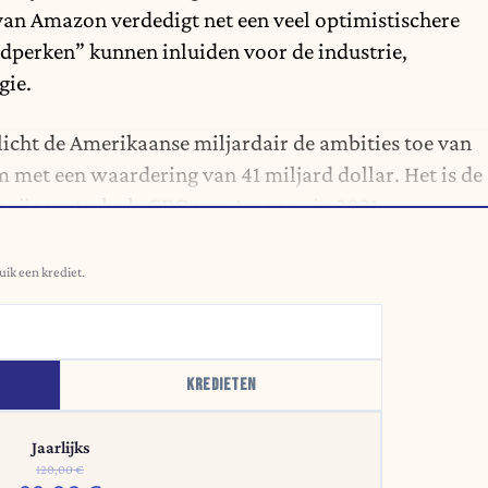
van Amazon verdedigt net een veel optimistischere
ijdperken” kunnen inluiden voor de industrie,
gie.
licht de Amerikaanse miljardair de ambities toe van
 met een waardering van 41 miljard dollar. Het is de
ds zijn vertrek als CEO van Amazon in 2021.
uik een krediet.
KREDIETEN
Jaarlijks
120,00 €