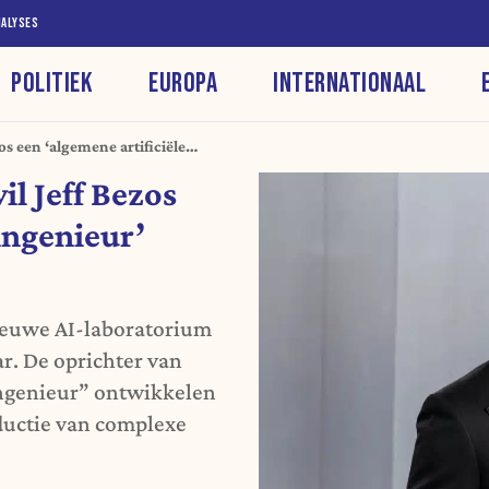
NALYSES
POLITIEK
EUROPA
INTERNATIONAAL
s een ‘algemene artificiële
l Jeff Bezos
 ingenieur’
nieuwe AI-laboratorium
r. De oprichter van
ingenieur” ontwikkelen
oductie van complexe