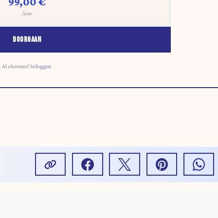
99,00 €
/jaar
DOORGAAN
Al abonnee?
Inloggen