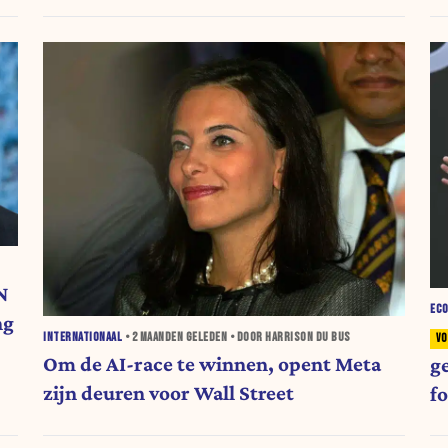
N
EC
ng
INTERNATIONAAL
•
2 MAANDEN
GELEDEN • DOOR HARRISON DU BUS
Om de AI-race te winnen, opent Meta
g
zijn deuren voor Wall Street
f