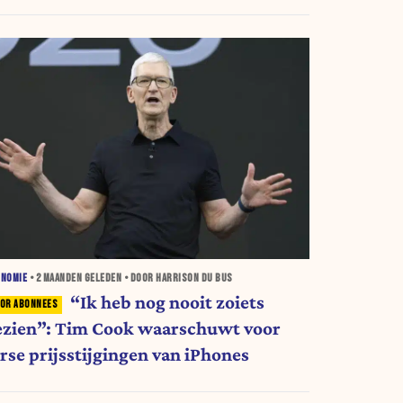
ONOMIE
•
2 MAANDEN
GELEDEN • DOOR HARRISON DU BUS
“Ik heb nog nooit zoiets
ezien”: Tim Cook waarschuwt voor
orse prijsstijgingen van iPhones