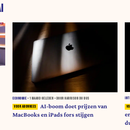
I
INT
ECONOMIE
•
1 MAAND
GELEDEN • DOOR HARRISON DU BUS
AI-boom doet prijzen van
e
MacBooks en iPads fors stijgen
du