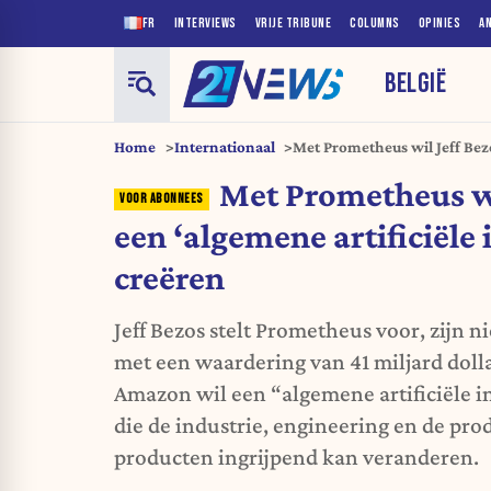
FR
INTERVIEWS
VRIJE TRIBUNE
COLUMNS
OPINIES
A
BELGIË
Home
Internationaal
Met Prometheus wil Jeff Bezo
ingenieur’ creëren
Met Prometheus wi
een ‘algemene artificiële
creëren
Jeff Bezos stelt Prometheus voor, zijn 
met een waardering van 41 miljard dolla
Amazon wil een “algemene artificiële 
die de industrie, engineering en de pr
producten ingrijpend kan veranderen.