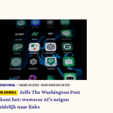
ERNATIONAAL
•
1 MAAND
GELEDEN • DOOR HARRISON DU BUS
Zelfs The Washington Post
rkent het: westerse AI's neigen
idelijk naar links