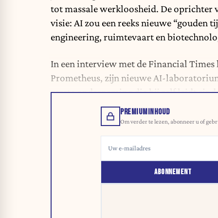
tot massale werkloosheid. De oprichter 
visie: AI zou een reeks nieuwe “gouden t
engineering, ruimtevaart en biotechnolo
In een interview met de Financial Times 
Prometheus, zijn nieuwe AI-laboratorium
eerste onderneming die hij zelf leidt sin
PREMIUMINHOUD
Om verder te lezen, abonneer u of gebr
ABONNEMENT