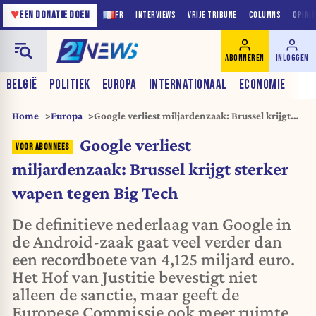
♥
EEN DONATIE DOEN
FR
INTERVIEWS
VRIJE TRIBUNE
COLUMNS
OPINI
ABONNEREN
INLOGGEN
BELGIË
POLITIEK
EUROPA
INTERNATIONAAL
ECONOMIE
Home
Europa
Google verliest miljardenzaak: Brussel krijgt
sterker wapen tegen Big Tech
Google verliest
miljardenzaak: Brussel krijgt sterker
wapen tegen Big Tech
De definitieve nederlaag van Google in
de Android-zaak gaat veel verder dan
een recordboete van 4,125 miljard euro.
Het Hof van Justitie bevestigt niet
alleen de sanctie, maar geeft de
Europese Commissie ook meer ruimte