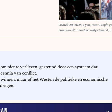
March 20, 2026, Qom, Iran: People gat
Supreme National Security Council, in
officials killed since the outbreak of t
according to Iranian state media. (C
 om niet te verliezen, gesteund door een systeem dat
ennia van conflict.
kan winnen, maar of het Westen de politieke en economische
 dragen.
RAN