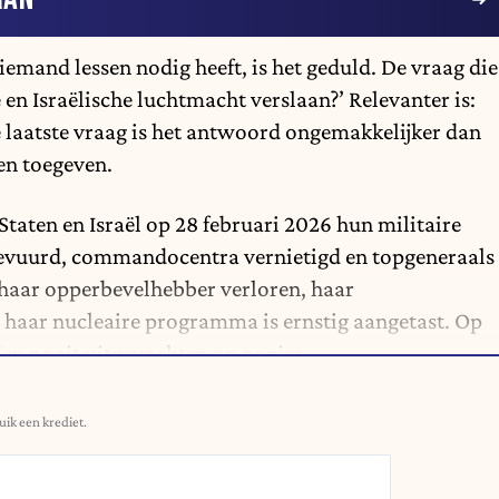
iemand lessen nodig heeft, is het geduld. De vraag die
e en Israëlische luchtmacht verslaan?’ Relevanter is:
e laatste vraag is het antwoord ongemakkelijker dan
en toegeven.
taten en Israël op 28 februari 2026 hun militaire
gevuurd, commandocentra vernietigd en topgeneraals
 haar opperbevelhebber verloren, haar
 haar nucleaire programma is ernstig aangetast. Op
den nooit uitgevochten op papier.
uik een krediet.