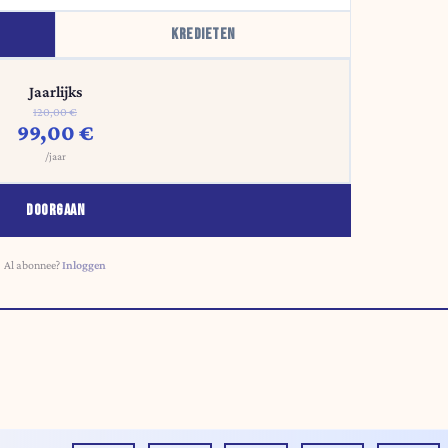
KREDIETEN
Jaarlijks
120,00 €
99,00 €
/jaar
DOORGAAN
Al abonnee?
Inloggen