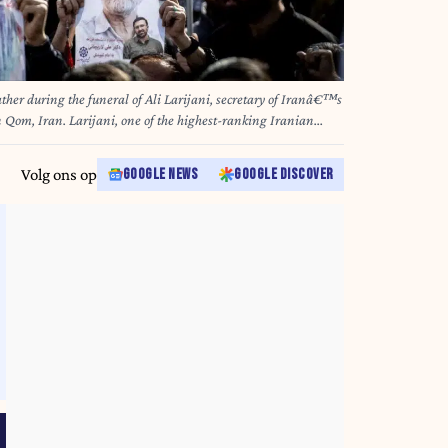
her during the funeral of Ali Larijani, secretary of Iranâ€™s
 Qom, Iran. Larijani, one of the highest-ranking Iranian
he war, was killed in U.S.-Israeli airstrikes on March 17,
redit Image: © Snsc via ZUMA Press)
Volg ons op
GOOGLE NEWS
GOOGLE DISCOVER