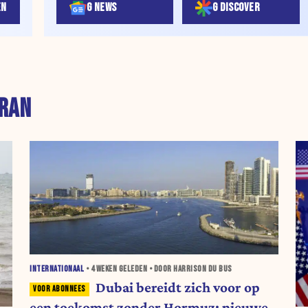
EN
G NEWS
G DISCOVER
IRAN
INTERNATIONAAL
•
4 WEKEN
GELEDEN • DOOR HARRISON DU BUS
Dubai bereidt zich voor op
een toekomst zonder Hormuz: nieuwe