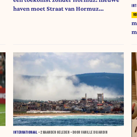
INT
haven moet Straat van Hormuz
omzeilen
m
m
INTERNATIONAAL
•
2 MAANDEN
GELEDEN • DOOR VANILLE DUJARDIN