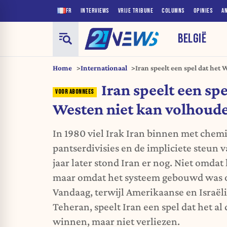
FR
INTERVIEWS
VRIJE TRIBUNE
COLUMNS
OPINIES
A
BELGIË
Home
Internationaal
Iran speelt een spel dat het
Iran speelt een spe
Westen niet kan volhoud
In 1980 viel Irak Iran binnen met chem
pantserdivisies en de impliciete steun
jaar later stond Iran er nog. Niet omdat
maar omdat het systeem gebouwd was o
Vandaag, terwijl Amerikaanse en Israë
Teheran, speelt Iran een spel dat het al
winnen, maar niet verliezen.