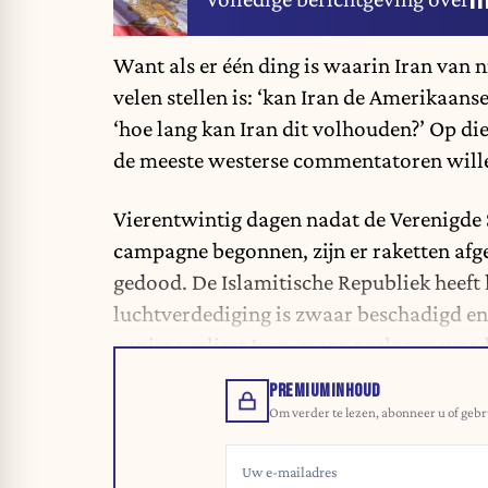
Want als er één ding is waarin Iran van n
velen stellen is: ‘kan Iran de Amerikaans
‘hoe lang kan Iran dit volhouden?’ Op di
de meeste westerse commentatoren will
Vierentwintig dagen nadat de Verenigde S
campagne begonnen, zijn er raketten af
gedood. De Islamitische Republiek heeft
luchtverdediging is zwaar beschadigd en
papier verliest Iran, maar oorlogen wor
PREMIUMINHOUD
Om verder te lezen, abonneer u of gebr