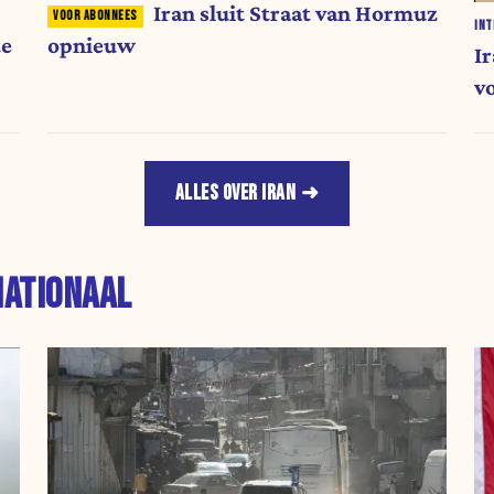
Iran sluit Straat van Hormuz
INT
te
opnieuw
I
v
ALLES OVER IRAN
NATIONAAL