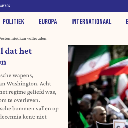
NALYSES
POLITIEK
EUROPA
INTERNATIONAAL
 Westen niet kan volhouden
l dat het
en
ische wapens,
 van Washington. Acht
 het regime geliefd was,
m te overleven.
lische bommen vallen op
 decennia kent: niet