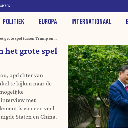
NALYSES
POLITIEK
EUROPA
INTERNATIONAAL
het grote spel tussen Trump en
n het grote spel
mou, oprichter van
nkel te kijken naar de
mogelijke
 interview met
element is van een veel
enigde Staten en China.