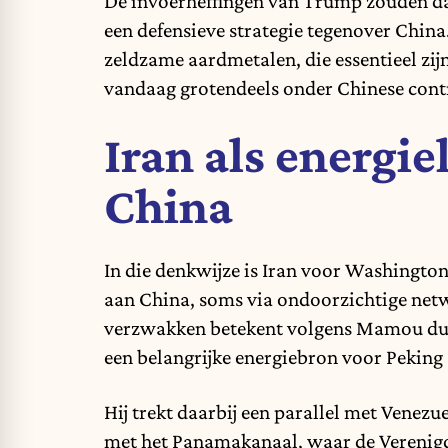
De invoerheffingen van Trump zouden da
een defensieve strategie tegenover China
zeldzame aardmetalen, die essentieel zijn
vandaag grotendeels onder Chinese contr
Iran als energie
China
In die denkwijze is Iran voor Washington
aan China, soms via ondoorzichtige ne
verzwakken betekent volgens Mamou dus n
een belangrijke energiebron voor Peking 
Hij trekt daarbij een parallel met Venezu
met het Panamakanaal, waar de Verenigd