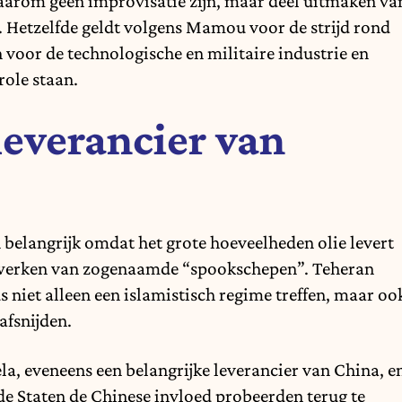
arom geen improvisatie zijn, maar deel uitmaken va
. Hetzelfde geldt volgens Mamou voor de strijd rond
 voor de technologische en militaire industrie en
ole staan.
leverancier van
 belangrijk omdat het grote hoeveelheden olie levert
twerken van zogenaamde “spookschepen”. Teheran
iet alleen een islamistisch regime treffen, maar oo
afsnijden.
ela, eveneens een belangrijke leverancier van China, e
e Staten de Chinese invloed probeerden terug te