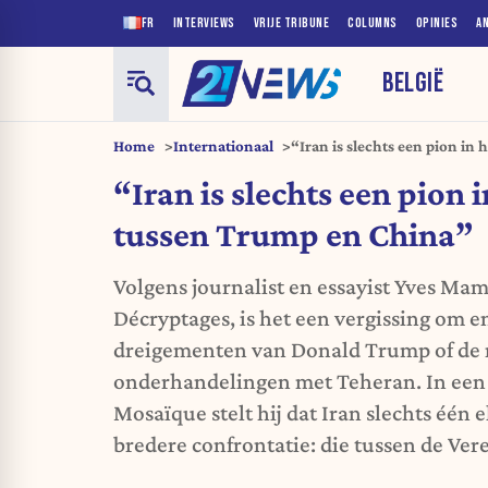
FR
INTERVIEWS
VRIJE TRIBUNE
COLUMNS
OPINIES
A
BELGIË
Home
Internationaal
“Iran is slechts een pion in 
China”
“Iran is slechts een pion i
tussen Trump en China”
Volgens journalist en essayist Yves Ma
Décryptages, is het een vergissing om e
dreigementen van Donald Trump of de 
onderhandelingen met Teheran. In een
Mosaïque stelt hij dat Iran slechts één 
bredere confrontatie: die tussen de Ver