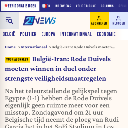
♥
EEN DONATIE DOEN
FR
INTERVIEWS
VRIJE TRIBUNE
COLUMNS
OPINI
ABONNEREN
INLOGGEN
BELGIË
POLITIEK
EUROPA
INTERNATIONAAL
ECONOMIE
Home
Internationaal
België-Iran: Rode Duivels moeten
winnen in duel onder strengste
België-Iran: Rode Duivels
veiligheidsmaatregelen
moeten winnen in duel onder
strengste veiligheidsmaatregelen
Na het teleurstellende gelijkspel tegen
Egypte (1-1) hebben de Rode Duivels
eigenlijk geen ruimte meer voor een
misstap. Zondagavond om 21 uur
Belgische tijd neemt de ploeg van Rudi
Garcia het in het SoFi Stadium in Los