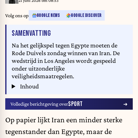
21 juni 2026 om 08:53
Volg ons op
GOOGLE NEWS
GOOGLE DISCOVER
VAN HET ARTIKEL
SAMENVATTING
Na het gelijkspel tegen Egypte moeten de
Rode Duivels zondag winnen van Iran. De
wedstrijd in Los Angeles wordt gespeeld
onder uitzonderlijke
veiligheidsmaatregelen.
Inhoud
SPORT
Volledige berichtgeving over
Op papier lijkt Iran een minder sterke
tegenstander dan Egypte, maar de