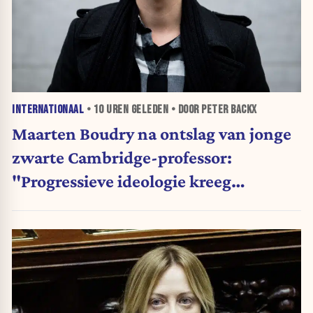
INTERNATIONAAL
•
10 UREN
GELEDEN • DOOR PETER BACKX
Maarten Boudry na ontslag van jonge
zwarte Cambridge-professor:
"Progressieve ideologie kreeg
voorrang op wetenschap"